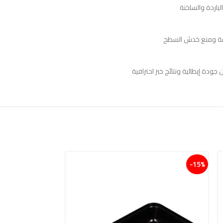
اصقة ومنع خدش السطح
ودة إيطالية ونتائج خبز احترافية
15%-
15%-