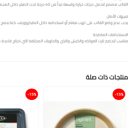
القالب مصمم لتحمل درجات حرارة واسعة تبدأ من 40 درجة تحت الصفر داخل المجمد وتصل إلى 250 درجة مئوية داخل الفرن، مما يجعله مناسباً لمختلف الاستخدامات الباردة والساخنة
تنبيهات الأمان
يجب عدم وضع القالب على لهب مباشر أو استخدامه داخل المايكروويف، كما ينصح بت
الاستخدامات المقترحة
مناسب لتحضير تارت الفواكه والكيش والباي والحلويات المختلفة التي تحتاج قاعدة م
منتجات ذات صلة
15%-
15%-