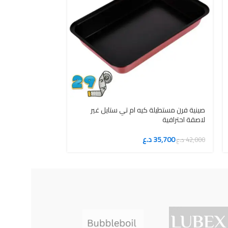
صينية فرن مستطيلة كيه ام تي ستايل غير
صينية كيك مستطيل
لاصقة احترافية
احترافية متعددة ا
35,700
د.ع
52,700
42,000
د.ع
62,000
د.ع