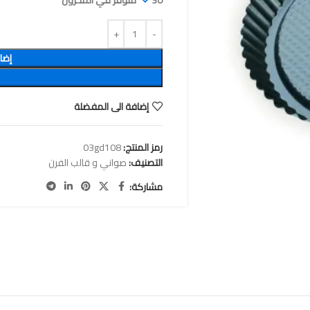
30 متوفر في المخزون
إضا
إضافة الى المفضلة
رمز المنتج:
03gd108
التصنيف:
صواني و قالب الفرن
مشاركة: