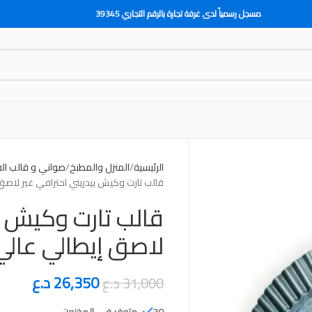
مسجل رسمياً لدى غرفة تجارة بالرقم التجاري 39345
الرئيسية
المنزل والمطبخ
صواني و قالب ال
‎قالب تارت وكيش ب
لاصق إيطالي عالي
26,350
د.ع
31,000
د.ع