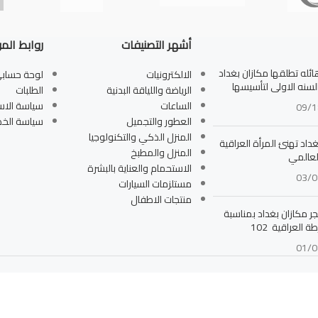
أشهر التصنيفات
روابط الم
له تطلقها مكازان بغداد
الالكترونيات
لوحة حساب
بالسنه الاولى لتأسيسها
الرياضة واللياقة البدنية
الطلبات
الساعات
سياسة الاس
09/1
العطور والتجميل
سياسة الخ
المنزل الذكي والتكنولوجيا
داد تهنئ المرأة العراقية
المنزل والمطبخ
لعالمي
الاستحمام والعناية بالبشرة
03/0
مستلزمات السيارات
منتجات الاطفال
جر مكازان بغداد بمناسبة
ة العراقية 102
01/0