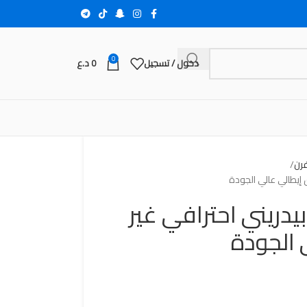
0
دخول / تسجيل
0
د.ع
فرن
يدريني احترافي غير
 الجودة