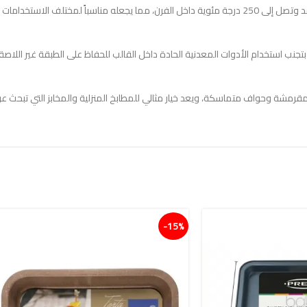
جنب استخدام الأدوات المعدنية الحادة داخل القالب للحفاظ على الطبقة غير الل
قرمشة وحواف متماسكة، ويعد خيار مثالي للمطابخ المنزلية والمخابز التي تبحث عن ج
15%-