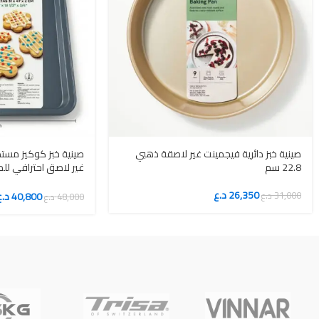
صينية خبز دائرية فيجمينت غير لاصقة ذهبي
صينية خبز كوكيز مست
22.8 سم
غير لاصق احترافي لل
المنزلي الكبير
26,350
د.ع
40,800
د.ع
31,000
د.ع
48,000
د.ع