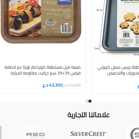
طيلة بريس ستيل كربوني
صينية فرن مستطيلة كوركماز تورتا غير لاصقة
مخبوزات والتحميص
قياس 39×29 سم جرانيت مقاومة للحرارة
43,350
د.ع
51,000
د.ع
علاماتنا التجارية