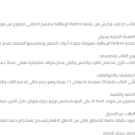
العلامة التجارية بيدريني
علامة Pedrini الإيطالية معروفة بجودة أدوات المطبخ وتصاميمها العملية، تقدم منتجات بخبرة أوروبية تركز على الأداء العالي وتوزيع الحرارة المثالي لتلبية احتياجات الطهي والخبز المنزلي والاحترافي
نوع القالب وتصميمه
قالب دائري مخصص للتارت والكيش والباي يتميز بحواف مشرشرة تعطي شكلاً جمالياً 
المقاسات والمواصفات
يأتي القالب بقطر 28 سنتيمتر ما يعادل 11 بوصة وهو حجم مثالي لتحضير التارت والفطائر المتوسطة إلى الكبيرة، ويوفر مساحة كافية لتوزيع العجينة بشكل متساوٍ داخل القالب
الخامة والتقنية
مصنوع من فولاذ Hi Tech عالي الجودة يضمن توزيع حرارة متوازن داخل الفرن، مما يساعد على نضج العجينة بشكل متساوٍ والحصول على قاعدة مقرمشة وقوام متماسك للحلويات والمخبوزات
الطلاء غير اللاصق
مزود بطبقة مانعة للالتصاق تقلل من التصاق الطعام وتسمح باستخدام كمية قليلة م
تحمل درجات الحرارة