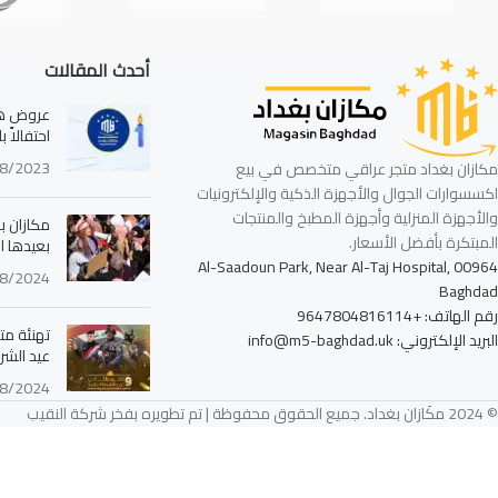
أحدث المقالات
عروض هائ
احتفالاً 
8/2023
مكازان بغداد متجر عراقي متخصص في بيع
اكسسوارات الجوال والأجهزة الذكية والإلكترونيات
والأجهزة المنزلية وأجهزة المطبخ والمنتجات
مكازان بغ
المبتكرة بأفضل الأسعار.
بعيدها ا
Al-Saadoun Park, Near Al-Taj Hospital, 00964
8/2024
Baghdad
رقم الهاتف: +9647804816114
تهنئة مت
البريد الإلكتروني: info@m5-baghdad.uk
عيد الشرط
8/2024
© 2024 مكَازان بغداد. جميع الحقوق محفوظة | تم تطويره بفخر شركة النقيب