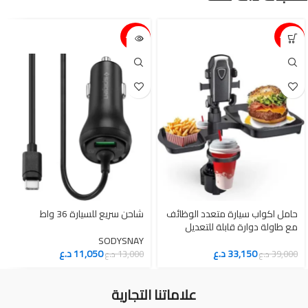
15%-
15%-
‎حامل اكواب سيارة متعدد الوظائف
شاحن سريع للسيارة 36 واط
مع طاولة دوارة قابلة للتعديل
SODYSNAY
33,150
د.ع
11,050
د.ع
39,000
د.ع
13,000
د.ع
علاماتنا التجارية