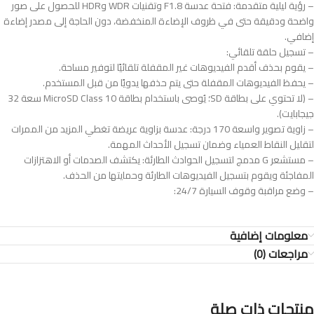
– رؤية ليلية متقدمة: فتحة عدسة F1.8 وتقنيات WDR وHDR للحصول على صور
واضحة ودقيقة حتى في ظروف الإضاءة المنخفضة، دون الحاجة إلى مصدر إضاءة
إضافي.
– تسجيل حلقة تلقائي:
– يقوم بحذف أقدم الفيديوهات غير المقفلة تلقائيًا لتوفير مساحة.
– يحفظ الفيديوهات المقفلة حتى يتم حذفها يدويًا من قبل المستخدم.
– (لا تحتوي على بطاقة SD؛ يُوصى باستخدام بطاقة MicroSD Class 10 سعة 32
جيجابايت).
– زاوية تصوير واسعة 170 درجة: عدسة بزاوية عريضة تغطي المزيد من الممرات
لتقليل النقاط العمياء وضمان تسجيل الأحداث المهمة.
– مستشعر G مدمج لتسجيل الحوادث الطارئة: يكتشف الصدمات أو الاهتزازات
المفاجئة ويقوم بتسجيل الفيديوهات الطارئة وحمايتها من الحذف.
– وضع مراقبة وقوف السيارة 24/7:
معلومات إضافية
مراجعات (0)
منتجات ذات صلة