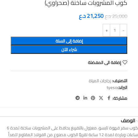
كوب المشروبات ساخنة (صحراوي)
21,250
د.ع
25,000
د.ع
إضافة إلى السلة
شراء الآن
إضافة الى المفضلة
التصنيف:
زجاجات المياة
البراند:
tyeso
مشاركة:
الوصف
كوب سفر قهوة تايسو، معزول بالتفريغ يحافظ على المشروبات ساخنة لمدة 6
ساعات وباردة لمدة 12 ساعة تقريبًا الكوب مصنوع من الفولاذ المقاوم للصدأ