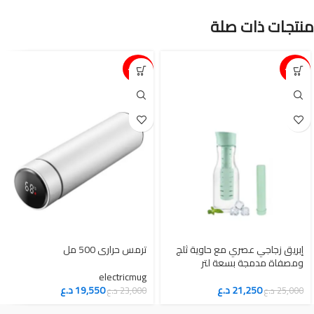
منتجات ذات صلة
15%-
15%-
إبريق زجاجي عصري مع حاوية ثلج
ترمس حراري 500 مل
ومصفاة مدمجة بسعة لتر
electricmug
21,250
د.ع
19,550
د.ع
25,000
د.ع
23,000
د.ع