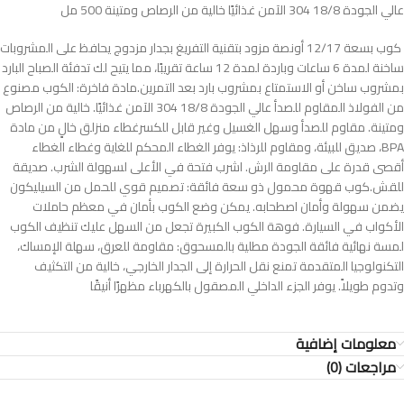
عالي الجودة 18/8 304 الآمن غذائيًا خالية من الرصاص ومتينة 500 مل
‎ كوب بسعة 12/17 أونصة مزود بتقنية التفريغ بجدار مزدوج يحافظ على المشروبات
ساخنة لمدة 6 ساعات وباردة لمدة 12 ساعة تقريبًا، مما يتيح لك تدفئة الصباح البارد
بمشروب ساخن أو الاستمتاع بمشروب بارد بعد التمرين. مادة فاخرة: الكوب مصنوع
من الفولاذ المقاوم للصدأ عالي الجودة 18/8 304 الآمن غذائيًا. خالية من الرصاص
ومتينة. مقاوم للصدأ وسهل الغسيل وغير قابل للكسر غطاء منزلق خالٍ من مادة
BPA، صديق للبيئة، ومقاوم للرذاذ: يوفر الغطاء المحكم للغاية وغطاء الغطاء
أقصى قدرة على مقاومة الرش. اشرب فتحة في الأعلى لسهولة الشرب. صديقة
للقش. كوب قهوة محمول ذو سعة فائقة: تصميم قوي للحمل من السيليكون
يضمن سهولة وأمان اصطحابه. يمكن وضع الكوب بأمان في معظم حاملات
الأكواب في السيارة. فوهة الكوب الكبيرة تجعل من السهل عليك تنظيف الكوب
لمسة نهائية فائقة الجودة مطلية بالمسحوق: مقاومة للعرق، سهلة الإمساك،
التكنولوجيا المتقدمة تمنع نقل الحرارة إلى الجدار الخارجي، خالية من التكثيف
وتدوم طويلاً. يوفر الجزء الداخلي المصقول بالكهرباء مظهرًا أنيقًا
معلومات إضافية
مراجعات (0)