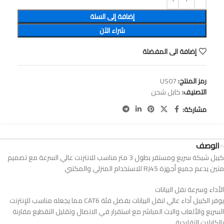
إضافة إلى السلة
شراء الآن
إضافة الى المفضلة
رمز المنتج:
US07
التصنيف:
كابل شحن
مشاركة:
الوصف
كيبل شبكة سريع ومستقر بطول 3 متر مناسب للانترنت عالي السرعة مع تصميم
متين يدعم جميع أجهزة RJ45 للاستخدام المنزلي والمكتبي
الأداء وسرعة نقل البيانات
يوفر الكيبل أداء عالي لنقل البيانات بفضل فئة CAT6 مما يجعله مناسب للإنترنت
السريع والألعاب والبث المباشر مع استقرار في الاتصال وتقليل التقطيع مقارنة
بالكابلات التقليدية