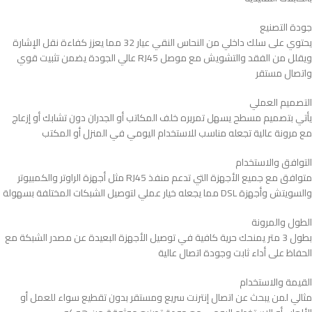
جودة التصنيع
يحتوي على سلك داخلي من النحاس النقي عيار 32 مما يعزز كفاءة نقل الإشارة
ويقلل من الفقد والتشويش مع موصل RJ45 عالي الجودة يضمن تثبيت قوي
واتصال مستقر
التصميم العملي
يأتي بتصميم مسطح يسهل تمريره خلف المكاتب أو الجدران دون تشابك أو إزعاج
مع مرونة عالية تجعله مناسب للاستخدام اليومي في المنزل أو المكتب
التوافق والاستخدام
متوافق مع جميع الأجهزة التي تدعم منفذ RJ45 مثل أجهزة الراوتر والكمبيوتر
والسويتش وأجهزة DSL مما يجعله خيار عملي لتوصيل الشبكات المختلفة بسهولة
الطول والمرونة
بطول 3 متر يمنحك حرية كافية في توصيل الأجهزة البعيدة عن مصدر الشبكة مع
الحفاظ على أداء ثابت وجودة اتصال عالية
القيمة والاستخدام
مثالي لمن يبحث عن اتصال إنترنت سريع ومستقر بدون تقطيع سواء للعمل أو