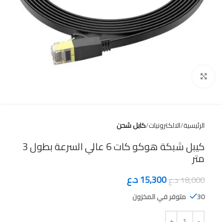
Click to enlarge
الرئيسية
الالكترونيات
كابل شحن
كيبل شبكة هوكو كات 6 عالي السرعة بطول 3
متر
15,300
د.ع
18,000
د.ع
30 متوفر في المخزون