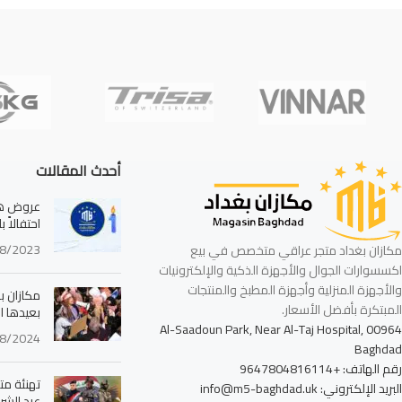
أحدث المقالات
عروض هائ
احتفالاً 
8/2023
مكازان بغداد متجر عراقي متخصص في بيع
اكسسوارات الجوال والأجهزة الذكية والإلكترونيات
والأجهزة المنزلية وأجهزة المطبخ والمنتجات
مكازان بغ
المبتكرة بأفضل الأسعار.
بعيدها ا
Al-Saadoun Park, Near Al-Taj Hospital, 00964
8/2024
Baghdad
رقم الهاتف: +9647804816114
تهنئة مت
البريد الإلكتروني: info@m5-baghdad.uk
عيد الشرط