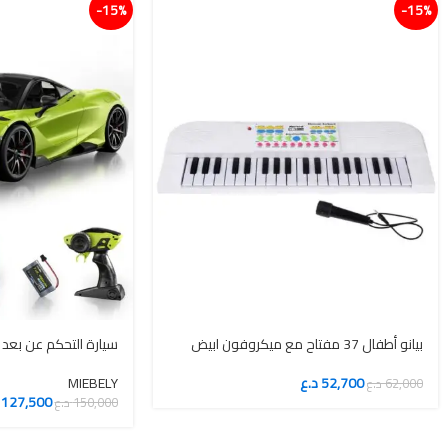
15%-
15%-
بيانو أطفال 37 مفتاح مع ميكروفون ابيض
سيارة التحكم عن بعد MIEBELY
52,700
د.ع
MIEBELY
62,000
د.ع
127,500
150,000
د.ع