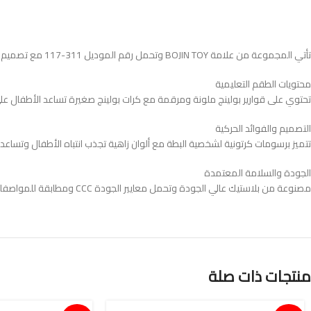
تأتي المجموعة من علامة BOJIN TOY وتحمل رقم الموديل 311-117 مع تصميم مخصص للأطفال فوق عمر ثلاث سنوات بجودة مناسبة للاستخدام الترفيهي والتعليمي داخل المنزل أو في المساحات المفتوحة
محتويات الطقم التعليمية
تحتوي على قوارير بولينج ملونة ومرقمة مع كرات بولينج صغيرة تساعد الأطفال على ال
التصميم والفوائد الحركية
تتميز برسومات كرتونية لشخصية البطة مع ألوان زاهية تجذب انتباه الأطفال وتساعد 
الجودة والسلامة المعتمدة
مصنوعة من بلاستيك عالي الجودة وتحمل معايير الجودة CCC ومطابقة للمواصفات GB6675.1-2014 مع ضرورة إبعادها عن الأطفال دون ثلاث سنوات بسبب وجود أجزاء صغيرة داخل المجموعة
منتجات ذات صلة