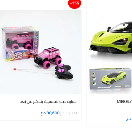
15%-
سيارة جيب بنفسجية بتحكم عن بُعد
30,600
د.ع
36,000
د.ع
د.ع