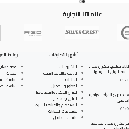
علاماتنا التجارية
أشهر التصنيفات
روابط الم
له تطلقها مكازان بغداد
الالكترونيات
لوحة حساب
بالسنه الاولى لتأسيسها
الرياضة واللياقة البدنية
الطلبات
الساعات
سياسة الاس
09/1
العطور والتجميل
سياسة الخ
المنزل الذكي والتكنولوجيا
داد تهنئ المرأة العراقية
المنزل والمطبخ
لعالمي
الاستحمام والعناية بالبشرة
03/0
مستلزمات السيارات
منتجات الاطفال
جر مكازان بغداد بمناسبة
ة العراقية 102