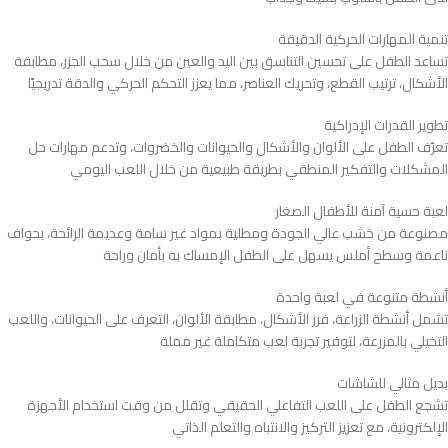
تنمية المهارات الحركية الدقيقة
تساعد الطفل على تحسين التناسق بين اليد والعين من خلال سحب الجزر، مطابقة
الأشكال، ترتيب القطع، وتحريك العناصر، مما يعزز التحكم الحركي والدقة تدريجيًا
تطوير القدرات الإدراكية
تعرّف الطفل على الألوان والأشكال والحيوانات والخضروات، وتدعم مهارات حل
المشكلات والتفكير المنطقي بطريقة طبيعية من خلال اللعب اليومي
لعبة حسية آمنة للأطفال الصغار
مصنوعة من خشب عالي الجودة ومطلية بمواد غير سامة وعديمة الرائحة، بحواف
ناعمة وسطح أملس يسهل على الطفل الإمساك به بأمان وراحة
أنشطة متنوعة في لعبة واحدة
تشمل أنشطة الزراعة، فرز الأشكال، مطابقة الألوان، التعرف على الحيوانات، واللعب
التخيلي بالمزرعة، لتوفير تجربة لعب متكاملة غير مملة
بديل مثالي للشاشات
تشجع الطفل على اللعب التفاعلي الحقيقي وتقلل من وقت استخدام الأجهزة
الإلكترونية، مع تعزيز التركيز والانتباه والتعلم الذاتي