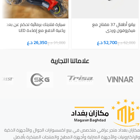
بيانو أطفال 37 مفتاح مع
سيارة فلايتك برمائية تحكم عن بعد
ميكروفون وردي
رباعية الدفع مع إضاءة LED
52,700
د.ع
26,350
د.ع
62,000
د.ع
31,000
د.ع
علاماتنا التجارية
مكازان بغداد متجر عراقي متخصص في بيع اكسسوارات الجوال والأجهزة الذكية
والإلكترونيات والأجهزة المنزلية وأجهزة المطبخ والمنتجات المبتكرة بأفضل