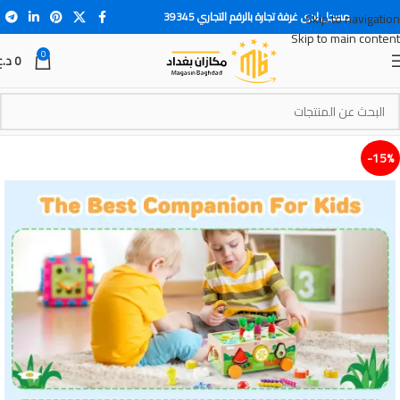
مسجل لدى غرفة تجارة بالرقم التجاري 39345
Skip to navigation
Skip to main content
0
0
د.ع
15%-