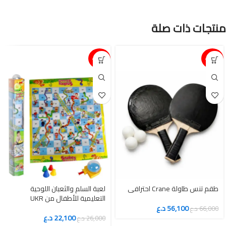
منتجات ذات صلة
15%-
15%-
طقم تنس طاولة Crane احترافي
لعبة السلم والثعبان اللوحية
التعليمية للأطفال من UKR
56,100
د.ع
66,000
د.ع
22,100
د.ع
26,000
د.ع