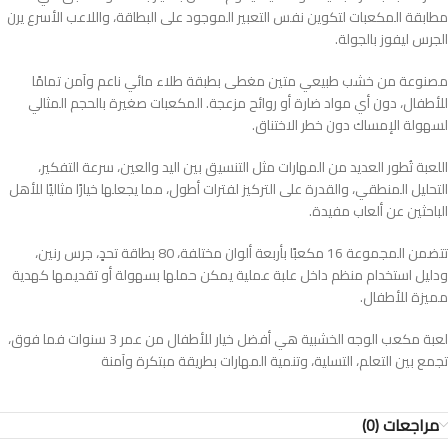
مطابقة المكعبات لتكوين نفس التعبير الموجود على البطاقة، واللاعب الأسرع يرن
الجرس ليفوز بالجولة.
مصنوعة من خشب طبيعي متين مغطى بطبقة طلاء مائي ناعم وآمن تمامًا
للأطفال، دون أي مواد ضارة أو روائح مزعجة. المكعبات صغيرة بالحجم المثالي
لسهولة الإمساك دون خطر الاختناق.
اللعبة تُطور العديد من المهارات مثل التنسيق بين اليد والعين، سرعة التفكير،
التحليل المنطقي، والقدرة على التركيز لفترات أطول، مما يجعلها خيارًا مثاليًا للأهل
الباحثين عن ألعاب مفيدة.
تتضمن المجموعة 16 مكعبًا بأربعة ألوان مختلفة، 80 بطاقة تحدٍ، جرس رنين،
ودليل استخدام منظم داخل علبة عملية يمكن حملها بسهولة أو تقديمها كهدية
مميزة للأطفال.
لعبة مكعب الوجه الخشبية هي أفضل خيار للأطفال من عمر 3 سنوات فما فوق،
تجمع بين التعلم، التسلية، وتنمية المهارات بطريقة مبتكرة وآمنة
مراجعات (0)