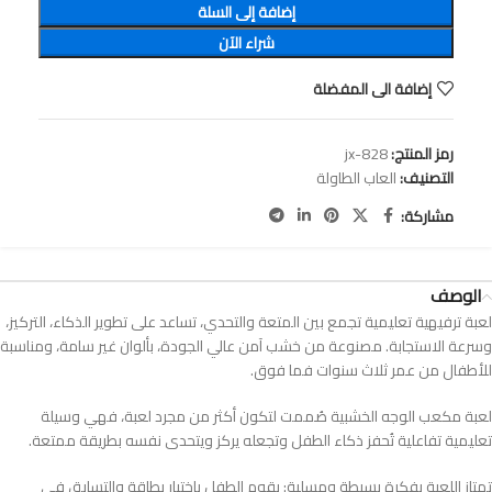
إضافة إلى السلة
شراء الآن
إضافة الى المفضلة
رمز المنتج:
jx-828
التصنيف:
العاب الطاولة
مشاركة:
الوصف
لعبة ترفيهية تعليمية تجمع بين المتعة والتحدي، تساعد على تطوير الذكاء، التركيز،
وسرعة الاستجابة. مصنوعة من خشب آمن عالي الجودة، بألوان غير سامة، ومناسبة
للأطفال من عمر ثلاث سنوات فما فوق.
لعبة مكعب الوجه الخشبية صُممت لتكون أكثر من مجرد لعبة، فهي وسيلة
تعليمية تفاعلية تُحفز ذكاء الطفل وتجعله يركز ويتحدى نفسه بطريقة ممتعة.
تمتاز اللعبة بفكرة بسيطة ومسلية: يقوم الطفل باختيار بطاقة والتسابق في