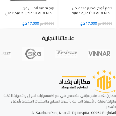
طقم ألواح تقطيع عدد 2 من
لوح تقطيع ألماني من
SILVERCREST ألمانية عملية
SILVERCREST فاخر بتصميم عملي
للاستخدام اليومي اسود
متين اسود
17,000
د.ع
17,000
د.ع
20,000
د.ع
20,000
د.ع
علاماتنا التجارية
مكازان بغداد متجر عراقي متخصص في بيع اكسسوارات الجوال والأجهزة الذكية
والإلكترونيات والأجهزة المنزلية وأجهزة المطبخ والمنتجات المبتكرة بأفضل
الأسعار.
Al-Saadoun Park, Near Al-Taj Hospital, 00964 Baghdad