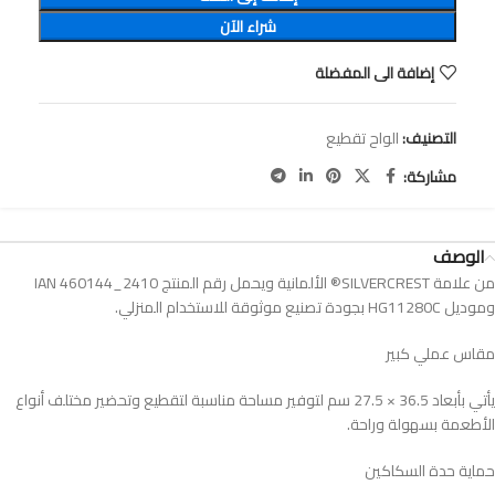
شراء الآن
إضافة الى المفضلة
التصنيف:
الواح تقطيع
مشاركة:
الوصف
من علامة SILVERCREST® الألمانية ويحمل رقم المنتج IAN 460144_2410
وموديل HG11280C بجودة تصنيع موثوقة للاستخدام المنزلي.
مقاس عملي كبير
يأتي بأبعاد 36.5 × 27.5 سم لتوفير مساحة مناسبة لتقطيع وتحضير مختلف أنواع
الأطعمة بسهولة وراحة.
حماية حدة السكاكين