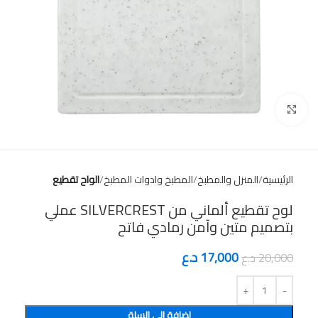
Click to enlarge
الرئيسية
المنزل والمطبخ
المطبخ وادوات المطبخ
الواح تقطيع
لوح تقطيع ألماني من SILVERCREST عملي
بتصميم متين وآمن رمادي فاتح
17,000
د.ع
20,000
د.ع
إضافة إلى السلة