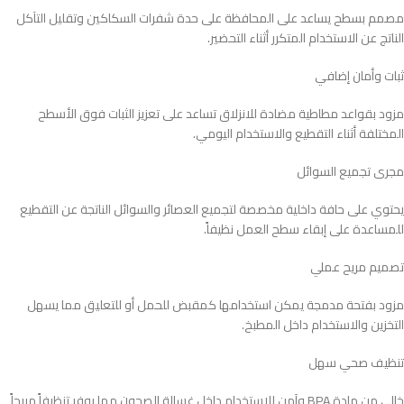
مصمم بسطح يساعد على المحافظة على حدة شفرات السكاكين وتقليل التآكل
الناتج عن الاستخدام المتكرر أثناء التحضير.
ثبات وأمان إضافي
مزود بقواعد مطاطية مضادة للانزلاق تساعد على تعزيز الثبات فوق الأسطح
المختلفة أثناء التقطيع والاستخدام اليومي.
مجرى تجميع السوائل
يحتوي على حافة داخلية مخصصة لتجميع العصائر والسوائل الناتجة عن التقطيع
للمساعدة على إبقاء سطح العمل نظيفاً.
تصميم مريح عملي
مزود بفتحة مدمجة يمكن استخدامها كمقبض للحمل أو للتعليق مما يسهل
التخزين والاستخدام داخل المطبخ.
تنظيف صحي سهل
خالي من مادة BPA وآمن للاستخدام داخل غسالة الصحون مما يوفر تنظيفاً مريحاً