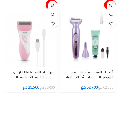
15%-
15%-
آلة إزالة الشعر Kuchao متعددة
جهاز إزالة الشعر LEATA الوردي
الرؤوس للعناية النسائية المتكاملة
للبشرة الناعمة المقاومة للماء
52,700
د.ع
25,500
د.ع
62,000
د.ع
30,000
د.ع