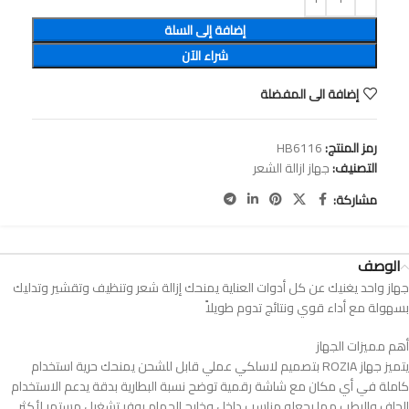
إضافة إلى السلة
شراء الآن
إضافة الى المفضلة
رمز المنتج:
HB6116
التصنيف:
جهاز ازالة الشعر
مشاركة:
الوصف
جهاز واحد يغنيك عن كل أدوات العناية يمنحك إزالة شعر وتنظيف وتقشير وتدليك
بسهولة مع أداء قوي ونتائج تدوم طويلاً
أهم مميزات الجهاز
يتميز جهاز ROZIA بتصميم لاسلكي عملي قابل للشحن يمنحك حرية استخدام
كاملة في أي مكان مع شاشة رقمية توضح نسبة البطارية بدقة يدعم الاستخدام
الجاف والرطب مما يجعله مناسب داخل وخارج الحمام يوفر تشغيل مستمر لأكثر