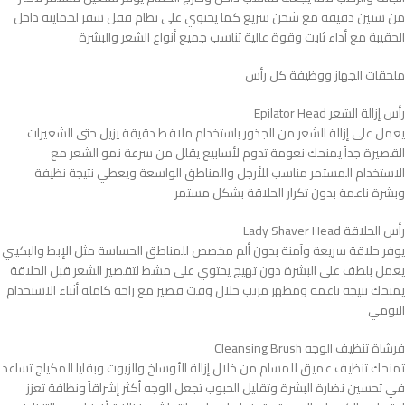
من ستين دقيقة مع شحن سريع كما يحتوي على نظام قفل سفر لحمايته داخل
الحقيبة مع أداء ثابت وقوة عالية تناسب جميع أنواع الشعر والبشرة
ملحقات الجهاز ووظيفة كل رأس
رأس إزالة الشعر Epilator Head
يعمل على إزالة الشعر من الجذور باستخدام ملاقط دقيقة يزيل حتى الشعيرات
القصيرة جداً يمنحك نعومة تدوم لأسابيع يقلل من سرعة نمو الشعر مع
الاستخدام المستمر مناسب للأرجل والمناطق الواسعة ويعطي نتيجة نظيفة
وبشرة ناعمة بدون تكرار الحلاقة بشكل مستمر
رأس الحلاقة Lady Shaver Head
يوفر حلاقة سريعة وآمنة بدون ألم مخصص للمناطق الحساسة مثل الإبط والبكيني
يعمل بلطف على البشرة دون تهيج يحتوي على مشط لتقصير الشعر قبل الحلاقة
يمنحك نتيجة ناعمة ومظهر مرتب خلال وقت قصير مع راحة كاملة أثناء الاستخدام
اليومي
فرشاة تنظيف الوجه Cleansing Brush
تمنحك تنظيف عميق للمسام من خلال إزالة الأوساخ والزيوت وبقايا المكياج تساعد
في تحسين نضارة البشرة وتقليل الحبوب تجعل الوجه أكثر إشراقاً ونظافة تعزز