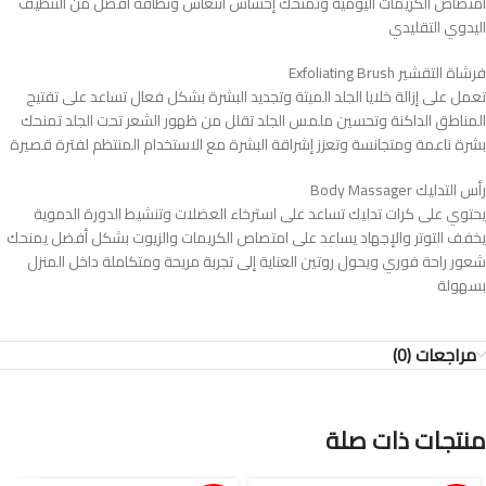
امتصاص الكريمات اليومية وتمنحك إحساس انتعاش ونظافة أفضل من التنظيف
اليدوي التقليدي
فرشاة التقشير Exfoliating Brush
تعمل على إزالة خلايا الجلد الميتة وتجديد البشرة بشكل فعال تساعد على تفتيح
المناطق الداكنة وتحسين ملمس الجلد تقلل من ظهور الشعر تحت الجلد تمنحك
بشرة ناعمة ومتجانسة وتعزز إشراقة البشرة مع الاستخدام المنتظم لفترة قصيرة
رأس التدليك Body Massager
يحتوي على كرات تدليك تساعد على استرخاء العضلات وتنشيط الدورة الدموية
يخفف التوتر والإجهاد يساعد على امتصاص الكريمات والزيوت بشكل أفضل يمنحك
شعور راحة فوري ويحول روتين العناية إلى تجربة مريحة ومتكاملة داخل المنزل
بسهولة
مراجعات (0)
منتجات ذات صلة