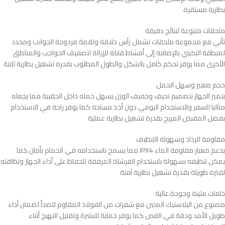
بطارية مستقرة
ملحقات متنوعة لنتائج دقيقة
تأتي مع مجموعة ملحقات تشمل رأس حلاقة ولقمة مزدوجة الجوانب ومحدد
لمنطقة البكيني بالإضافة إلى أمشاط قابلة للإزالة لتصفيف الحواجب والمناطق
الأخرى مما يوفر تحكم كامل بالشكل والطول المطلوب بقدرة تشغيل بطارية ثابتة
حجم صغير وسهل الحمل
يتميز الجهاز بتصميم نحيف وخفيف الوزن يسهل حمله داخل الحقيبة مما يجعله
مثاليا للسفر والاستخدام اليومي دون أخذ مساحة كما يوفر راحة في الاستخدام
بفضل المقبض المريح بقدرة تشغيل بطارية عملية
مقاومة للرذاذ وسهولة التنظيف
يدعم معيار مقاومة الماء IPX4 مما يسمح باستخدامه في الحمام بأمان كما
يمكن تنظيفه بسهولة باستخدام الفرشاة المرفقة للحفاظ على أداء الجهاز ونظافته
لفترة طويلة بقدرة تشغيل بطارية آمنة
خامات متينة وجودة عالية
مصنوع من البلاستيك المتين مع شفرات من الفولاذ المقاوم للصدأ لضمان أداء
طويل الأمد ودقة في القص كما يوفر حماية للبشرة وتقليل التهيج أثناء