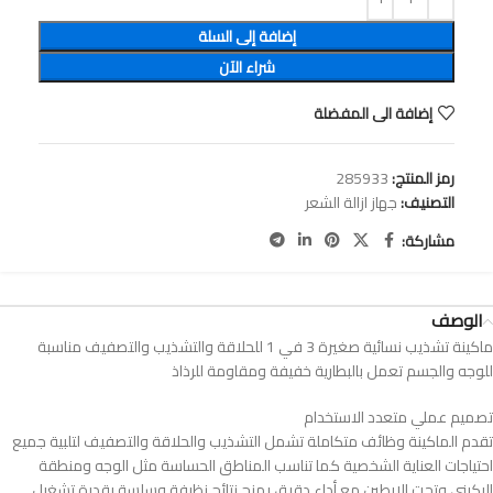
إضافة إلى السلة
شراء الآن
إضافة الى المفضلة
رمز المنتج:
285933
التصنيف:
جهاز ازالة الشعر
مشاركة:
الوصف
ماكينة تشذيب نسائية صغيرة 3 في 1 للحلاقة والتشذيب والتصفيف مناسبة
للوجه والجسم تعمل بالبطارية خفيفة ومقاومة للرذاذ
تصميم عملي متعدد الاستخدام
تقدم الماكينة وظائف متكاملة تشمل التشذيب والحلاقة والتصفيف لتلبية جميع
احتياجات العناية الشخصية كما تناسب المناطق الحساسة مثل الوجه ومنطقة
البكيني وتحت الإبطين مع أداء دقيق يمنح نتائج نظيفة وسلسة بقدرة تشغيل