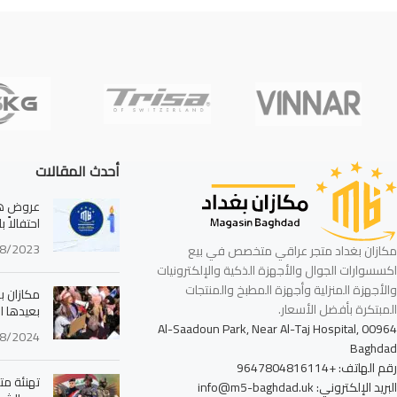
أحدث المقالات
عروض هائ
احتفالاً 
8/2023
مكازان بغداد متجر عراقي متخصص في بيع
اكسسوارات الجوال والأجهزة الذكية والإلكترونيات
والأجهزة المنزلية وأجهزة المطبخ والمنتجات
مكازان بغ
المبتكرة بأفضل الأسعار.
بعيدها ا
Al-Saadoun Park, Near Al-Taj Hospital, 00964
8/2024
Baghdad
رقم الهاتف: +9647804816114
تهنئة مت
البريد الإلكتروني: info@m5-baghdad.uk