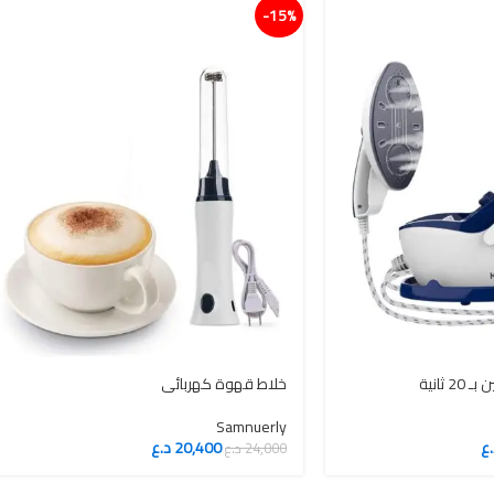
15%-
خلاط قهوة كهربائي
Samnuerly
.ع
20,400
د.ع
24,000
د.ع