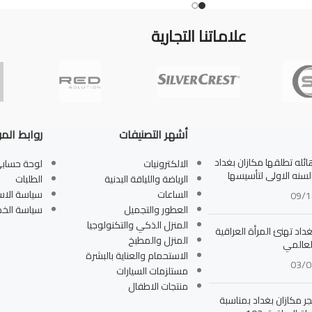
علاماتنا التجارية
أشهر التصنيفات
روابط الم
له تطلقها مكازان بغداد
الالكترونيات
لوحة حساب
بالسنه الاولى لتأسيسها
الرياضة واللياقة البدنية
الطلبات
الساعات
سياسة الاس
09/1
العطور والتجميل
سياسة الخ
المنزل الذكي والتكنولوجيا
داد تهنئ المرأة العراقية
المنزل والمطبخ
لعالمي
الاستحمام والعناية بالبشرة
03/0
مستلزمات السيارات
منتجات الاطفال
جر مكازان بغداد بمناسبة