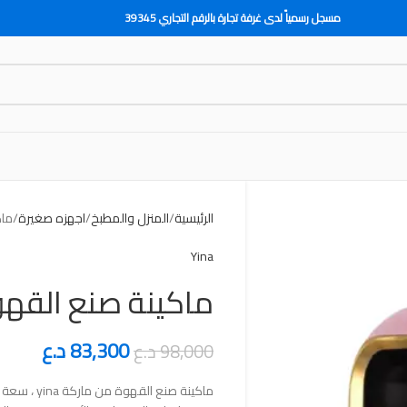
مسجل رسمياً لدى غرفة تجارة بالرقم التجاري 39345
الرئيسية
المنزل والمطبخ
اجهزه صغيرة
ماك
Yina
ماكينة صنع القهو
83,300
د.ع
98,000
د.ع