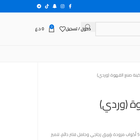
0
دخول / تسجيل
0
د.ع
ينة صنع القهوة (وردي)
ة (وردي)
ماكينة صنع القهوة من ماركة yina ، سعة 5 أكواب مزودة بإبريق زجاجي وحامل فلتر دائم، تتميز