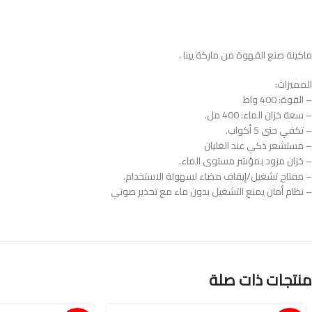
ماكينة صنع القهوة من ماركة يينا ،
المميزات:
– القوة: 400 واط
– سعة خزان الماء: 400 مل.
– تكفي حتى 5 أكواب.
– مستشعر ذكي عند الغليان
– خزان مزود بمؤشر مستوى الماء.
– مفتاح تشغيل/إيقاف مضاء لسهولة الاستخدام.
– نظام أمان يمنع التشغيل بدون ماء مع تحذير صوتي
منتجات ذات صلة