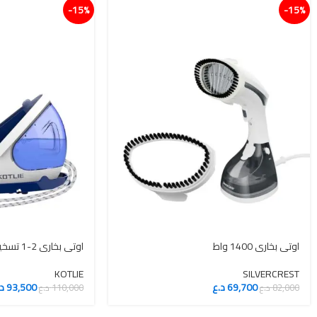
15%-
15%-
اوتي بخاري 1400 واط
اوتي بخاري 2-1 تسخين بـ 20 ثانية
KOTLIE
SILVERCREST
69,700
د.ع
93,500
د
82,000
د.ع
110,000
د.ع