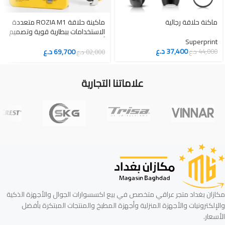
ماكنة حلاقة رجالية
ماكينة حلاقة ROZIA M1 متعددة
الاستخدامات ببطارية قوية وتصميم
أنيق ومميزات عملية
Superprint
37,400
د.ع
69,700
د.ع
44,000
د.ع
82,000
د.ع
علاماتنا التجارية
مكازان بغداد متجر عراقي متخصص في بيع اكسسوارات الجوال والأجهزة الذكية
والإلكترونيات والأجهزة المنزلية وأجهزة المطبخ والمنتجات المبتكرة بأفضل
الأسعار.