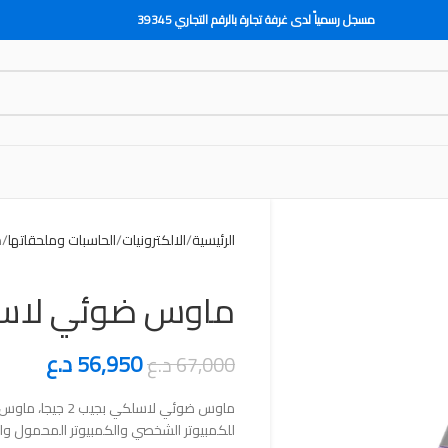
مسجل رسمياً لدى غرفة تجارة بالرقم التجاري 39345
الرئيسية
الالكترونيات
الحاسبات وملحقاتها
م
ماوس ضوئي لاسلكي 
56,950
د.ع
67,000
د.ع
ماوس ضوئي لاسلكي 
للكمبيوتر الشخصي والكمبيوتر المحمول والك