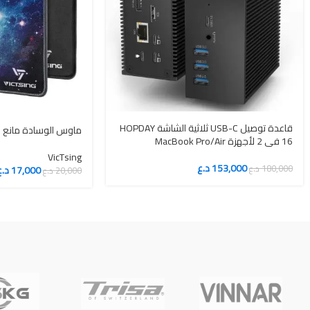
قاعدة توصيل USB-C ثلاثية الشاشة HOPDAY
ماوس الوسادة مانع ال
16 في 2 لأجهزة MacBook Pro/Air
VicTsing
153,000
د.ع
180,000
د.ع
17,000
د.ع
20,000
د.ع