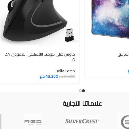
انزلاق
‎ماوس جيلي كومب اللاسلكي العمودي 2.4
G
Jelly Comb
43,350
د.ع
51,000
د.ع
علاماتنا التجارية