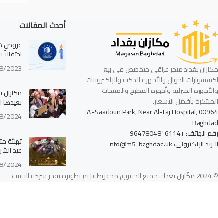
أحدث المقالات
عروض هائ
احتفالاً 
8/2023
مكازان بغداد متجر عراقي متخصص في بيع
اكسسوارات الجوال والأجهزة الذكية والإلكترونيات
والأجهزة المنزلية وأجهزة المطبخ والمنتجات
مكازان بغ
المبتكرة بأفضل الأسعار.
بعيدها ا
Al-Saadoun Park, Near Al-Taj Hospital, 00964
8/2024
Baghdad
رقم الهاتف: +9647804816114
تهنئة مت
البريد الإلكتروني: info@m5-baghdad.uk
عيد الشرط
8/2024
© 2024 مكَازان بغداد. جميع الحقوق محفوظة | تم تطويره بفخر شركة النقيب