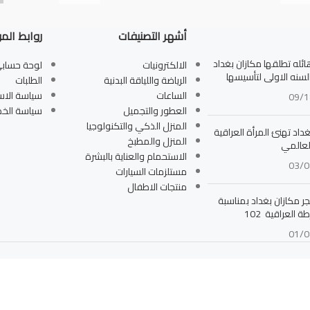
أشهر التصنيفات
روابط الم
له تطلقها مكازان بغداد
الالكترونيات
لوحة حساب
بالسنه الاولى لتأسيسها
الرياضة واللياقة البدنية
الطلبات
الساعات
سياسة الاس
09/1
العطور والتجميل
سياسة الخ
المنزل الذكي والتكنولوجيا
داد تهنئ المرأة العراقية
المنزل والمطبخ
لعالمي
الاستحمام والعناية بالبشرة
03/0
مستلزمات السيارات
منتجات الاطفال
جر مكازان بغداد بمناسبة
ة العراقية 102
01/0