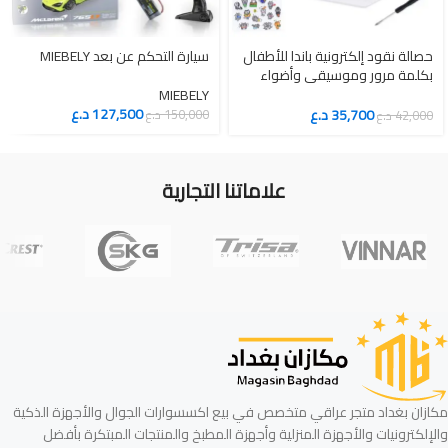
حصالة نقود إلكترونية باندا للأطفال
سيارة التحكم عن بعد MIEBELY
بكلمة مرور وموسيقى وأضواء
تعليمية
MIEBELY
127,500
د.ع
35,700
د.ع
150,000
د.ع
42,000
د.ع
علاماتنا التجارية
مكازان بغداد متجر عراقي متخصص في بيع اكسسوارات الجوال والأجهزة الذكية
والإلكترونيات والأجهزة المنزلية وأجهزة المطبخ والمنتجات المبتكرة بأفضل