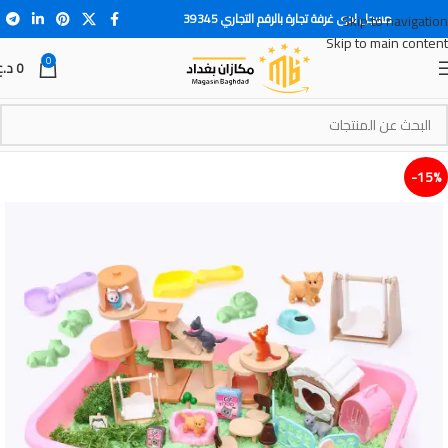
مسجل لدى غرفة تجارة بالرقم التجاري 39345
Skip to navigation
Skip to main content
0
0
د.ع
15%-