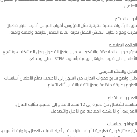
العلمي.
أدوات المختبر
مزودة بأدوات علمية حقيقية مثل الكؤوس، أكواب القياس، أنابيب اختبار، قضبان
تحريك ومواد تجارب، ليعيش الطفل تجربة العالم الصغير بطريقة واقعية وآمنة.
الفائدة التعليمية
تطوّر مهارات الملاحظة والتفكير العلمي، وتعزز الفضول وحل المشكلات، وتشجع
الأطفال على فهم الظواهر اليومية بأسلوب STEM عملي وممتع.
الدليل والتعلّم التدريجي
دليل واضح يشرح خطوات التجارب من السهل إلى الأصعب، يعلّم الأطفال أساسيات
العلوم بطريقة منظمة ويعزز الثقة بالنفس أثناء التعلم.
العمر والاستخدام
مناسبة للأطفال من عمر 6 إلى 12 سنة، لا تحتاج إلى تجميع، مثالية للمنزل،
المدرسة، أو الأنشطة الجماعية مع الأهل والأصدقاء.
الهدايا والمناسبات
خيار ممتاز كهدية تعليمية للأولاد والبنات في أعياد الميلاد، العطل، ونهاية الأسبوع،