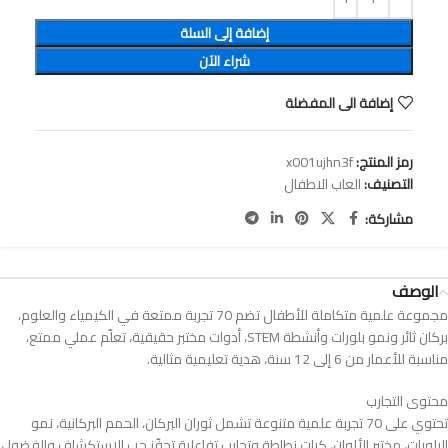
إضافة إلى السلة
شراء الآن
إضافة الى المفضلة
رمز المنتج:
x001ujhn3f
التصنيف:
العاب الاطفال
مشاركة:
الوصف
مجموعة علمية متكاملة للأطفال تضم 70 تجربة ممتعة في الكيمياء والعلوم،
بركان ثائر ونمو بلورات وأنشطة STEM، أدوات مختبر حقيقية، تعلّم عملي ممتع،
مناسبة للأعمار من 6 إلى 12 سنة، هدية تعليمية مثالية.
تحتوي على 70 تجربة علمية متنوعة تشمل ثوران البركان، الحمم البركانية، نمو
البلورات، مختبر الألوان، كرات نطاطة وتجارب تفاعلية تحفّز حب الاستكشاف والفضول