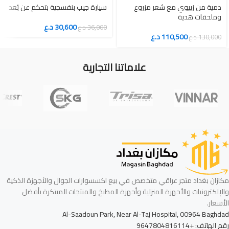
دمية من زييوي مع شعر مزروع
سيارة جيب بنفسجية بتحكم عن بُعد
وملحقات هدية
30,600
د.ع
36,000
د.ع
110,500
د.ع
130,000
د.ع
علاماتنا التجارية
مكازان بغداد متجر عراقي متخصص في بيع اكسسوارات الجوال والأجهزة الذكية
والإلكترونيات والأجهزة المنزلية وأجهزة المطبخ والمنتجات المبتكرة بأفضل
الأسعار.
Al-Saadoun Park, Near Al-Taj Hospital, 00964 Baghdad
رقم الهاتف: +9647804816114