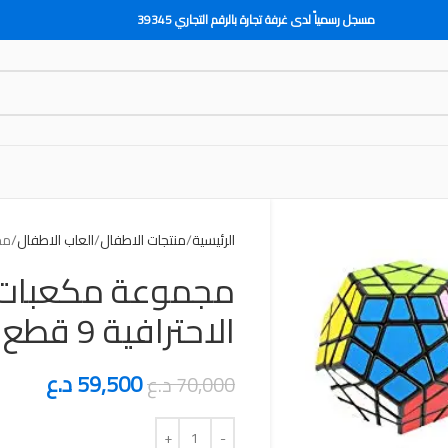
مسجل رسمياً لدى غرفة تجارة بالرقم التجاري 39345
الرئيسية
منتجات الاطفال
العاب الاطفال
مجم
مجموعة مكعبات ا
الاحترافية 9 قطع
59,500
د.ع
70,000
د.ع