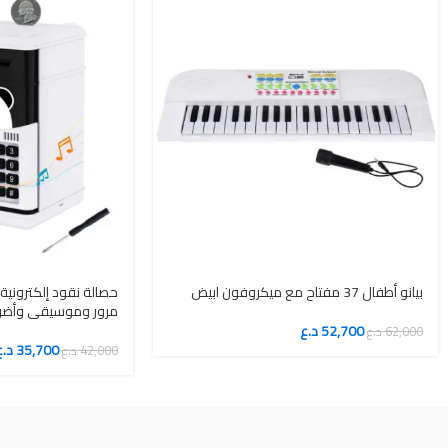
بيانو أطفال 37 مفتاح مع ميكروفون ابيض
حصالة نقود إلكترونية 
مرور وموسيقى وأضوا
52,700
د.ع
62,000
د.ع
35,700
د.ع
42,000
د.ع