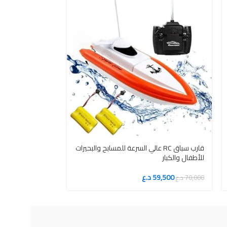
قارب سباق RC عالي السرعة للمسابح والبحيرات
كاميرا فيديو رقمي
للأطفال والكبار
lyyes
59,500
د.ع
41,650
70,000
د.ع
49,000
د.ع