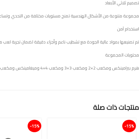
تصميم ثلاثي الأبعاد
مجموعة متنوعة من الأشكال الهندسية تمنح مستويات مختلفة من التحدي وتساعد 
استخدام آمن
تم تصنيعها بمواد عالية الجودة مع تشطيب ناعم وأجزاء دقيقة لضمان تجربة لعب 
محتويات المجموعة
هرم بيرامينكس ومكعب 2×2 ومكعب 3×3 ومكعب 4×4 وميغامينكس ومكعب المرآة وسكيوب وفينغهولون وسلسلة مفاتيح 3×3.
منتجات ذات صلة
15%-
15%-