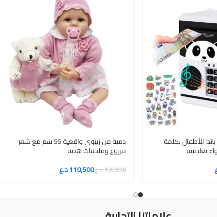
باندا للأطفال بكلمة
دمية من زييوي واقعية 55 سم مع شعر
ء تعليمية
مزروع وملحقات هدية
110,500
د.ع
130,000
د.ع
علاماتنا التجارية