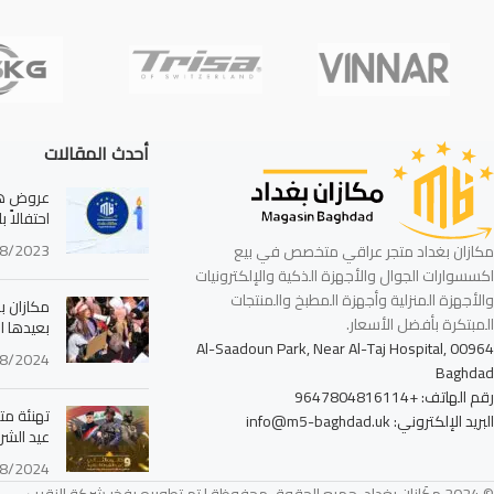
أحدث المقالات
عروض هائ
احتفالاً 
8/2023
مكازان بغداد متجر عراقي متخصص في بيع
اكسسوارات الجوال والأجهزة الذكية والإلكترونيات
والأجهزة المنزلية وأجهزة المطبخ والمنتجات
مكازان بغ
المبتكرة بأفضل الأسعار.
بعيدها ا
Al-Saadoun Park, Near Al-Taj Hospital, 00964
8/2024
Baghdad
رقم الهاتف: +9647804816114
تهنئة مت
البريد الإلكتروني: info@m5-baghdad.uk
عيد الشرط
8/2024
© 2024 مكَازان بغداد. جميع الحقوق محفوظة | تم تطويره بفخر شركة النقيب