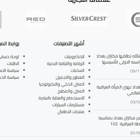
أشهر التصنيفات
روابط الم
له تطلقها مكازان بغداد
الالكترونيات
لوحة حساب
بالسنه الاولى لتأسيسها
الرياضة واللياقة البدنية
الطلبات
الساعات
سياسة الاس
09/1
العطور والتجميل
سياسة الخ
المنزل الذكي والتكنولوجيا
داد تهنئ المرأة العراقية
المنزل والمطبخ
لعالمي
الاستحمام والعناية بالبشرة
03/0
مستلزمات السيارات
منتجات الاطفال
جر مكازان بغداد بمناسبة
ة العراقية 102
01/0