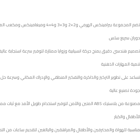
تضم المجموعة بيرامينكس الهرمي و2×2 و3×3 و4×4 وميغامينكس ومكعب المرآة وسكيوب وفينغهولون وسلسلة مفاتيح 3×3 لتجربة ألغاز متكاملة.
دوران سريع سلس
تصميم هندسي دقيق يمنح حركة انسيابية وزوايا ممتازة لتوفير سرعة استجابة عالية
تنمية المهارات الذهنية
تساعد على تطوير التركيز والذاكرة والتفكير المنطقي والإدراك المكاني وسرعة حل
جودة تصنيع عالية
مصنوعة من بلاستيك ABS المتين والآمن لتوفير استخدام طويل الأمد مع ثبات ممتاز ومقاومة للاستخدام اليومي.
للأطفال والكبار
مناسبة للهواة والمحترفين والأطفال والمراهقين والبالغين لتقديم ساعات من الت