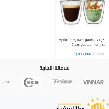
أكواب إسبريسو 80ml زجاجية فاخرة
بعزل حراري مزدوج عدد 2
17,000
د.ع
20,000
د.ع
علاماتنا التجارية