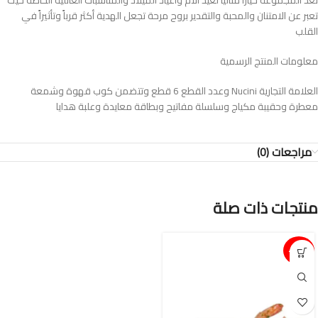
تعد المجموعة خياراً مثالياً لعيد الأم وأعياد الميلاد والمناسبات العائلية الخاصة حيث
تعبر عن الامتنان والمحبة والتقدير بروح مرحة تجعل الهدية أكثر قرباً وتأثيراً في
القلب
معلومات المنتج الرسمية
العلامة التجارية Nucini وعدد القطع 6 قطع وتتضمن كوب قهوة وشمعة
معطرة وحقيبة مكياج وسلسلة مفاتيح وبطاقة معايدة وعلبة هدايا
مراجعات (0)
منتجات ذات صلة
15%-