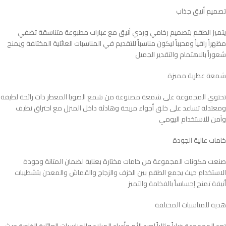
تصميم أنيق جذاب
يتميز الطقم بتصميم رخامي وردي أنيق مع عبارات مطبوعة متناسقة تضفي
مظهراً راقياً ومحبباً ليكون مناسباً للتقديم في المناسبات العائلية المختلفة ويمنح
شعوراً بالاهتمام والتقدير الجميل
شمعة عطرية مميزة
تحتوي المجموعة على شمعة مصنوعة من شمع الصويا المعطر ذات رائحة لطيفة
ومعتدلة تساعد على خلق أجواء مريحة وهادئة داخل المنزل مع احتراق نظيف
وآمن للاستخدام اليومي
خامات عالية الجودة
صنعت مكونات المجموعة من خامات مختارة بعناية لضمان المتانة وجودة
الاستخدام حيث يجمع الطقم بين الخزف والزجاج والقماش والمعدن بتشطيبات
أنيقة تمنح إحساساً بالفخامة والتميز
هدية للمناسبات المختلفة