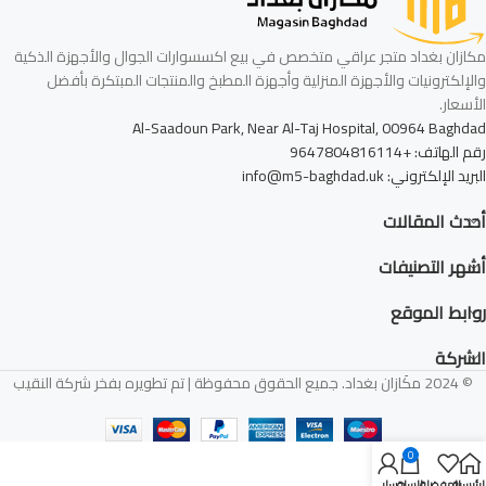
مكازان بغداد متجر عراقي متخصص في بيع اكسسوارات الجوال والأجهزة الذكية
والإلكترونيات والأجهزة المنزلية وأجهزة المطبخ والمنتجات المبتكرة بأفضل
الأسعار.
Al-Saadoun Park, Near Al-Taj Hospital, 00964 Baghdad
رقم الهاتف: +9647804816114
البريد الإلكتروني: info@m5-baghdad.uk
أحدث المقالات
أشهر التصنيفات
روابط الموقع
الشركة
© 2024 مكَازان بغداد. جميع الحقوق محفوظة | تم تطويره بفخر شركة النقيب
0
لرئيسية
المفضلة
السلة
حسابي