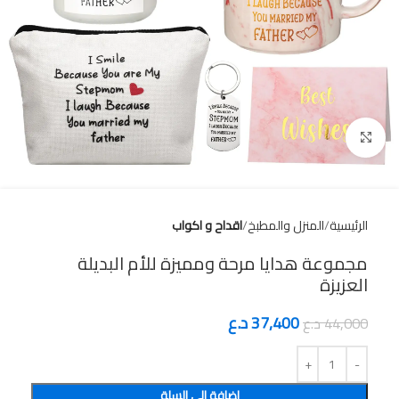
Click to enlarge
الرئيسية
المنزل والمطبخ
اقداح و اكواب
مجموعة هدايا مرحة ومميزة للأم البديلة
العزيزة
37,400
د.ع
44,000
د.ع
إضافة إلى السلة