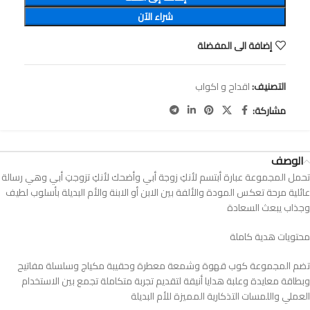
شراء الآن
إضافة الى المفضلة
التصنيف:
اقداح و اكواب
مشاركة:
الوصف
تحمل المجموعة عبارة أبتسم لأنكِ زوجة أبي وأضحك لأنكِ تزوجتِ أبي وهي رسالة
عائلية مرحة تعكس المودة والألفة بين الابن أو الابنة والأم البديلة بأسلوب لطيف
وجذاب يبعث السعادة
محتويات هدية كاملة
تضم المجموعة كوب قهوة وشمعة معطرة وحقيبة مكياج وسلسلة مفاتيح
وبطاقة معايدة وعلبة هدايا أنيقة لتقديم تجربة متكاملة تجمع بين الاستخدام
العملي واللمسات التذكارية المميزة للأم البديلة