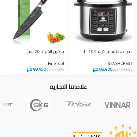
جدر ضغط سلفر كرست 10- 1
سكين الشيف 20 سم
FineTool
SILVERCREST
88,400
د.ع
48,450
د.ع
104,000
د.ع
57,000
د.ع
علاماتنا التجارية