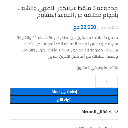
مجموعة 3 ملقط سيليكون للطهي والشواء
بأحجام مختلفة من الفولاذ المقاوم
22,950
د.ع
27,000
د.ع
مجموعة ملاقط سيليكون من Royalty Line بأحجام 21 و26 و34
سم، مصنوعة من الفولاذ المقاوم للصدأ مع مقابض وأطراف
سيليكون مقاومة للحرارة حتى 480°F، مثالية للطهي والشواء
وتقديم السلطات مع آلية قفل للتخزين السهل
30 متوفر في المخزون
إضافة إلى السلة
شراء الآن
إضافة الى المفضلة