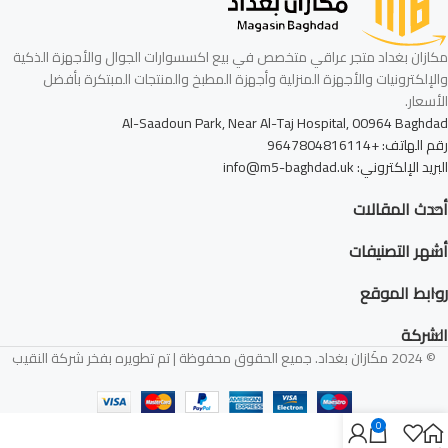
مكازان بغداد متجر عراقي متخصص في بيع اكسسوارات الجوال والأجهزة الذكية
والإلكترونيات والأجهزة المنزلية وأجهزة المطبخ والمنتجات المبتكرة بأفضل
الأسعار.
Al-Saadoun Park, Near Al-Taj Hospital, 00964 Baghdad
رقم الهاتف: +9647804816114
البريد الإلكتروني: info@m5-baghdad.uk
أحدث المقالات
أشهر التصنيفات
روابط الموقع
الشركة
© 2024 مكَازان بغداد. جميع الحقوق محفوظة | تم تطويره بفخر شركة النقيب
0