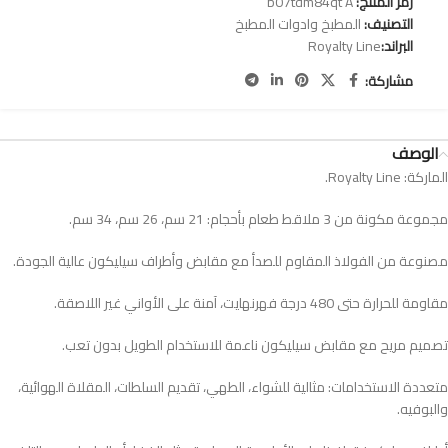
رمز المنتج:
b07tdm84qt A
التصنيف:
المطبخ وادوات المطبخ
البراند:
Royalty Line
مشاركة:
الوصف
الماركة: Royalty Line.
مجموعة مكونة من 3 ملاقط طعام بأحجام: 21 سم، 26 سم، 34 سم.
مصنوعة من الفولاذ المقاوم للصدأ مع مقابض وأطراف سيليكون عالية الجودة.
مقاومة للحرارة حتى 480 درجة فهرنهايت، آمنة على الأواني غير اللاصقة.
تصميم مريح مع مقابض سيليكون ناعمة للاستخدام الطويل بدون تعب.
متعددة الاستخدامات: مثالية للشواء، الطهي، تقديم السلطات، المقلاة الهوائية،
والبوفيه.