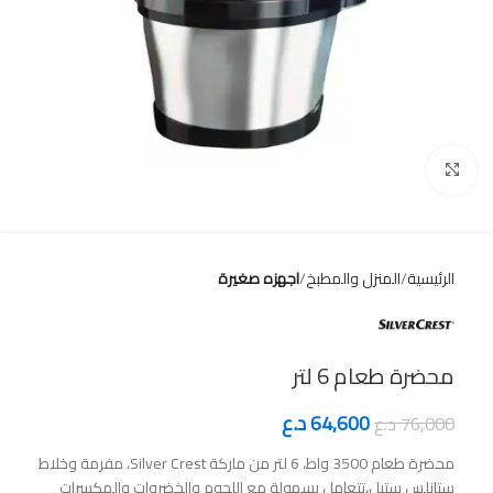
Click to enlarge
الرئيسية
المنزل والمطبخ
اجهزه صغيرة
محضرة طعام 6 لتر
64,600
د.ع
76,000
د.ع
محضرة طعام 3500 واط، 6 لتر من ماركة Silver Crest، مفرمة وخلاط
ستانلس ستيل،تتعامل بسهولة مع اللحوم والخضروات والمكسرات