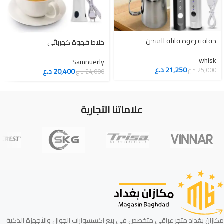
خفاقة رغوة قابلة للشحن
خلاط قهوة كهربائي
whisk
Samnuerly
21,250
د.ع
25,000
د.ع
20,400
د.ع
24,000
د.ع
علاماتنا التجارية
مكازان بغداد متجر عراقي متخصص في بيع اكسسوارات الجوال والأجهزة الذكية