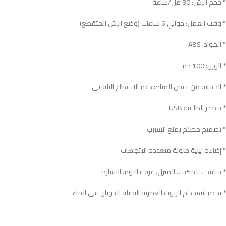
* حجم الرش: 30 مل/ساعة
* وقت العمل: حوالي 6 ساعات (وضع الرش المتقطع)
* المواد: ABS
* الوزن: ‎100 جم
* الحماية من نقص المياه: دعم الانقطاع التلقائي
* مصدر الطاقة: USB
* تصميم محكم يمنع التسرب
* إضاءة ليلية ملونة متعددة الاتجاهات
* مناسب للمكتب، المنزل، غرفة النوم، السيارة
* يدعم استخدام الزيوت العطرية القابلة للذوبان في الماء