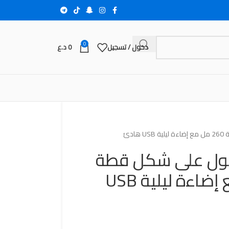
0
دخول / تسجيل
0
د.ع
دئ
ول على شكل قطة
بسعة 260 مل مع إضاءة ليلية USB