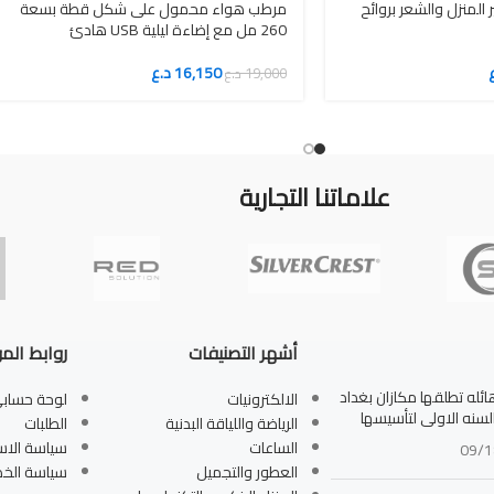
المنزل والشعر بروائح
مرطب هواء محمول على شكل قطة بسعة
260 مل مع إضاءة ليلية USB هادئ
16,150
د.ع
19,000
د.ع
علاماتنا التجارية
أشهر التصنيفات
روابط الم
له تطلقها مكازان بغداد
الالكترونيات
لوحة حساب
بالسنه الاولى لتأسيسها
الرياضة واللياقة البدنية
الطلبات
الساعات
سياسة الاس
09/1
العطور والتجميل
سياسة الخ