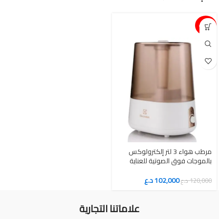
15%-
مرطب هواء 3 لتر إلكترولوكس
بالموجات فوق الصوتية للعناية
المنزلية اليومية
102,000
د.ع
120,000
د.ع
علاماتنا التجارية