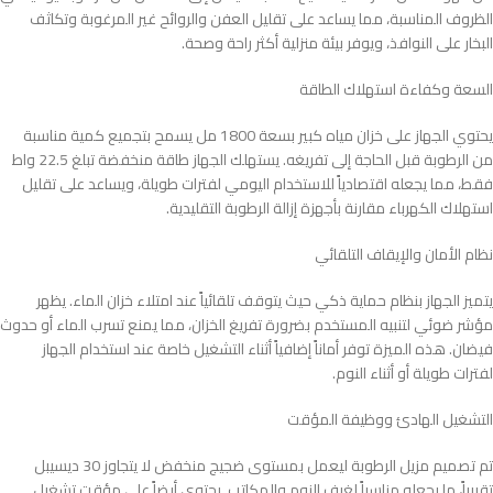
الظروف المناسبة، مما يساعد على تقليل العفن والروائح غير المرغوبة وتكاثف
البخار على النوافذ، ويوفر بيئة منزلية أكثر راحة وصحة.
السعة وكفاءة استهلاك الطاقة
يحتوي الجهاز على خزان مياه كبير بسعة 1800 مل يسمح بتجميع كمية مناسبة
من الرطوبة قبل الحاجة إلى تفريغه. يستهلك الجهاز طاقة منخفضة تبلغ 22.5 واط
فقط، مما يجعله اقتصادياً للاستخدام اليومي لفترات طويلة، ويساعد على تقليل
استهلاك الكهرباء مقارنة بأجهزة إزالة الرطوبة التقليدية.
نظام الأمان والإيقاف التلقائي
يتميز الجهاز بنظام حماية ذكي حيث يتوقف تلقائياً عند امتلاء خزان الماء. يظهر
مؤشر ضوئي لتنبيه المستخدم بضرورة تفريغ الخزان، مما يمنع تسرب الماء أو حدوث
فيضان. هذه الميزة توفر أماناً إضافياً أثناء التشغيل خاصة عند استخدام الجهاز
لفترات طويلة أو أثناء النوم.
التشغيل الهادئ ووظيفة المؤقت
تم تصميم مزيل الرطوبة ليعمل بمستوى ضجيج منخفض لا يتجاوز 30 ديسيبل
تقريباً، ما يجعله مناسباً لغرف النوم والمكاتب. يحتوي أيضاً على مؤقت تشغيل