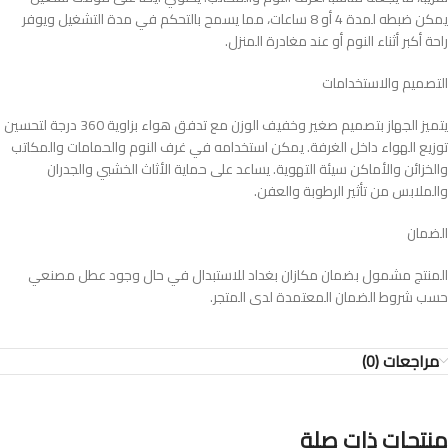
يمكن ضبطه لمدة 4 أو 8 ساعات، مما يسمح بالتحكم في مدة التشغيل ويوفر
راحة أكبر أثناء النوم أو عند مغادرة المنزل.
التصميم والاستخدامات
يتميز الجهاز بتصميم صغير وخفيف الوزن مع تدفق هواء بزاوية 360 درجة لتحسين
توزيع الهواء داخل الغرفة. يمكن استخدامه في غرف النوم والحمامات والمكاتب
والخزائن والأماكن سيئة التهوية. يساعد على حماية الأثاث الخشبي والجدران
والملابس من تأثير الرطوبة والعفن.
الضمان
المنتج مشمول بضمان مكازان بغداد للاستبدال في حال وجود عطل مصنعي
حسب شروط الضمان المعتمدة لدى المتجر.
مراجعات (0)
منتجات ذات صلة