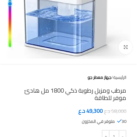
Click to enlarge
الرئيسية
جهاز معطر جو
مرطب ومزيل رطوبة ذكي 1800 مل هادئ
موفر للطاقة
49,300
د.ع
58,000
د.ع
30 متوفر في المخزون