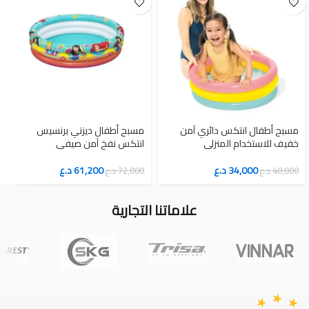
مسبح أطفال انتكس دائري آمن
مسبح أطفال ديزني برنسيس
خفيف للاستخدام المنزلي
انتكس نفخ آمن صيفي
34,000
د.ع
61,200
د.ع
40,000
د.ع
72,000
د.ع
علاماتنا التجارية