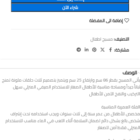
شراء الآن
إضافة الى المفضلة
التصنيف:
مسبح اطفال
مشاركة:
الوصف
يأتي المسبح بقطر 86 سم وارتفاع 25 سم ويتميز بتصميم ثلاث حلقات ملونة تمنح
ثباتاً جيداً ومساحة مناسبة للأطفال الصغار للاستخدام الصيفي المنزلي سهل
التركيب والنفخ الآمن للأطفال
الفئة العمرية المناسبة
مخصص للأطفال من عمر سنة إلى ثلاث سنوات ويجب استخدامه تحت إشراف
شخص بالغ بشكل دائم لضمان السلامة أثناء اللعب في الماء مناسب للاستخدام
المنزلي فقط آمن للصغار