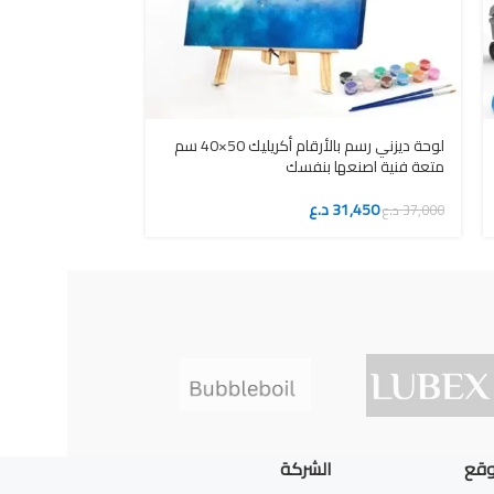
مجموعة ألعاب الا
لوحة ديزني رسم بالأرقام أكريليك 50×40 سم
ألعاب مائية دوار
متعة فنية اصنعها بنفسك
19,550
23,000
د.ع
31,450
د.ع
37,000
د.ع
وقع
الشركة