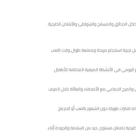
ل الحدائق والمسابح والشواطئ والأماكن الخارجية
لطفل تجربة استخدام مريحة وممتعة طوال وقت اللعب
 اليومي في الأنشطة الصيفية المختلفة للأطفال
 والمرح الجماعي مع الأصدقاء والعائلة خلال الصيف
 لفترات طويلة دون الشعور بالتعب أو الانزعاج
ة العالمية وشهادة المطابقة الأوروبية CE بالإضافة إلى شهادة المطابقة الخليجية لضمان مستوى جيد من السلامة والجودة أثناء