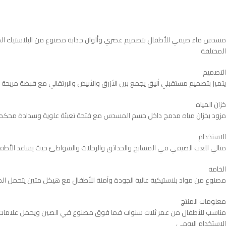
مسدس ماء صيفي للأطفال بتصميم عصري وألوان جذابة مصنوع من البلاستيك المتي
المختلفة
التصميم
يتميز بتصميم مستقبلي أنيق يجمع بين الأزرق والأبيض والبرتقالي مع قبضة مريحة
خزان المياه
مزود بخزان مياه مدمج داخل جسم المسدس مع فتحة تعبئة علوية وسدادة محكمة الإ
الاستخدام
مثالي للعب الصيفي في المسابح والحدائق والرحلات والشواطئ حيث يساعد الأطفال ع
الخامة
مصنوع من مواد بلاستيكية عالية الجودة وآمنة للأطفال مع هيكل متين يتحمل الصدمات
معلومات المنتج
الاستخدام اليومي