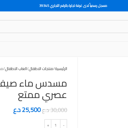
مسجل رسمياً لدى غرفة تجارة بالرقم التجاري 39345
الرئيسية
منتجات الاطفال
العاب الاطفال
مس
مسدس ماء صيفي 
عصري ممتع
25,500
د.ع
30,000
د.ع