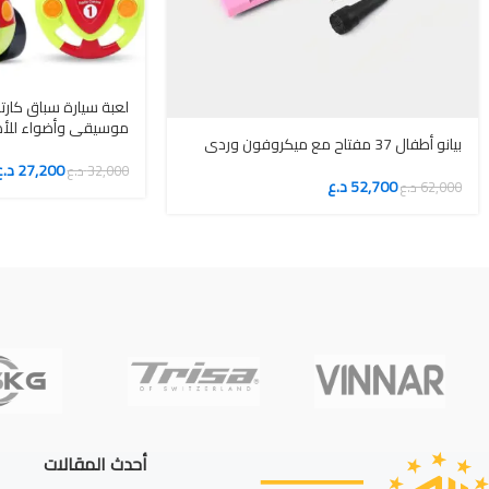
لعبة سيارة سباق كارت
موسيقى وأضواء للأ
بيانو أطفال 37 مفتاح مع ميكروفون وردي
27,200
د.ع
32,000
د.ع
52,700
د.ع
62,000
د.ع
أحدث المقالات