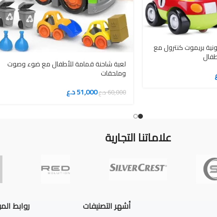
ونية بريموت كنترول مع
طفال
لعبة شاحنة قمامة للأطفال مع ضوء وصوت
وملحقات
51,000
د.ع
60,000
د.ع
علاماتنا التجارية
أشهر التصنيفات
روابط الم