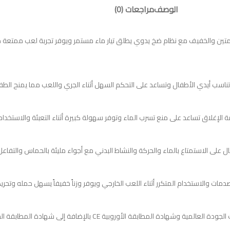
الوصف
مراجعات (0)
ن والخفيف مع نظام ضخ يدوي يطلق تيار ماء مستمر ويوفر تجربة لعب ممتعة داخ
 تناسب أيدي الأطفال وتساعد على التحكم السهل أثناء الجري واللعب مما يمنح ا
غلاق تساعد على منع تسرب الماء وتوفر سهولة كبيرة أثناء التعبئة والاستخدام
لى الاستمتاع بالماء والحركة والنشاط البدني مع أجواء مليئة بالحماس والتفاعل
 والاستخدام المتكرر أثناء اللعب الخارجي ويوفر وزناً خفيفاً يسهل حمله وتحريكه
مناسب للأطفال من عمر ثلاث سنوات فما فوق مصنوع في الصين ويحمل علامات الجود