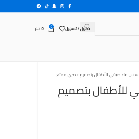
0
دخول / تسجيل
0
د.ع
دس ماء صيفي للأطفال بتصميم عصري ممتع
للأطفال بتصميم