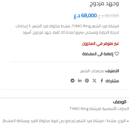
وجهد مزدوج
68,000
د.ع
80,000
د.ع
‎فرشاة فرد الشعر TYMO Ring، مشط مكواة فرد الشعر، 5 إعدادات
لدرجة الحرارة وتسخين سريع لمدة 20 ثانية، جهد مزدوج، أسود
غير متوفر في المخزون
إضافة الى المفضلة
التصنيف:
مجعدات الشعر
مشاركة:
الوصف
الميزات الأساسية لفرشاة TYMO Ring
• النوع: مشط / فرشاة فرد الشعر (يجمع بين قوة مكواة الفرد وبساطة المشط).