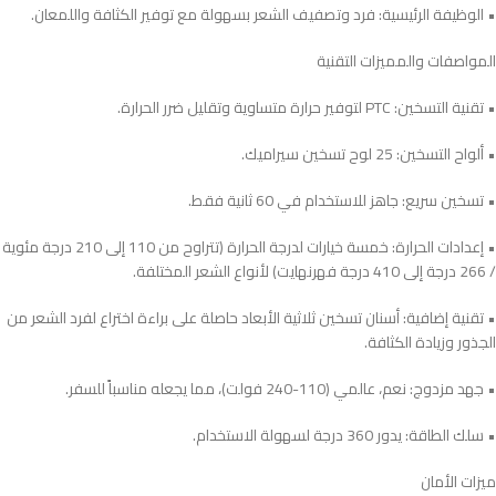
• الوظيفة الرئيسية: فرد وتصفيف الشعر بسهولة مع توفير الكثافة واللمعان.
المواصفات والمميزات التقنية
• تقنية التسخين: PTC لتوفير حرارة متساوية وتقليل ضرر الحرارة.
• ألواح التسخين: 25 لوح تسخين سيراميك.
• تسخين سريع: جاهز للاستخدام في 60 ثانية فقط.
• إعدادات الحرارة: خمسة خيارات لدرجة الحرارة (تتراوح من 110 إلى 210 درجة مئوية
/ 266 درجة إلى 410 درجة فهرنهايت) لأنواع الشعر المختلفة.
• تقنية إضافية: أسنان تسخين ثلاثية الأبعاد حاصلة على براءة اختراع لفرد الشعر من
الجذور وزيادة الكثافة.
• جهد مزدوج: نعم، عالمي (110-240 فولت)، مما يجعله مناسباً للسفر.
• سلك الطاقة: يدور 360 درجة لسهولة الاستخدام.
ميزات الأمان