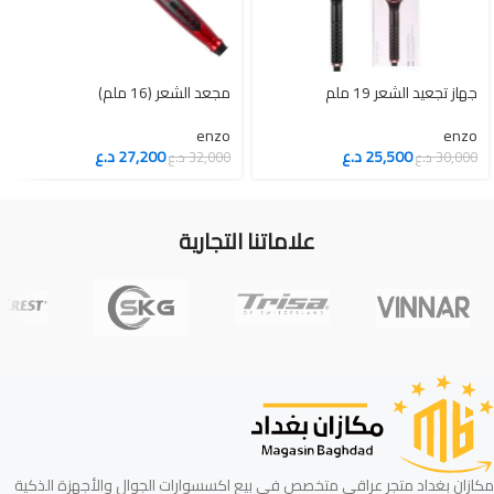
جهاز تجعيد الشعر 19 ملم
enzo
enzo
25,500
د.ع
27,200
د.ع
30,000
د.ع
32,000
د.ع
علاماتنا التجارية
مكازان بغداد متجر عراقي متخصص في بيع اكسسوارات الجوال والأجهزة الذكية