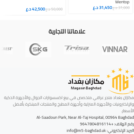
Wentop
ذكي
31,450
د.ع
37,000
د.ع
42,500
د.ع
50,000
د.ع
علاماتنا التجارية
مكازان بغداد متجر عراقي متخصص في بيع اكسسوارات الجوال والأجهزة الذكية
والإلكترونيات والأجهزة المنزلية وأجهزة المطبخ والمنتجات المبتكرة بأفضل
الأسعار.
Al-Saadoun Park, Near Al-Taj Hospital, 00964 Baghdad
رقم الهاتف: +9647804816114
البريد الإلكتروني: info@m5-baghdad.uk