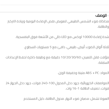
الوصف
محاكاة ضوء الشمس الطبيعي لتعويض نقص الإضاءة اليومية وزيادة التركيز
والطاقة.
شدة إضاءة 10000 لوكس مع LED خالي من الأشعة فوق البنفسجية.
ثلاثة ألوان للضوء: أبيض، طبيعي، دافئ مع 5 مستويات للسطوع.
مؤقت قابل للتعيين: 10/20/30/60 دقيقة مع وظيفة ذاكرة لحفظ الإعدادات
السابقة.
المواد: ABS + PC متينة وخفيفة الوزن.
المواصفات الكهربائية: جهد دخل المحول 100-240 فولت، جهد دخل الجهاز 24
فولت، تصنيف الطاقة 1-16 وات.
العبوة تشمل: مصباح ضوء النهار، محول الطاقة، دليل المستخدم