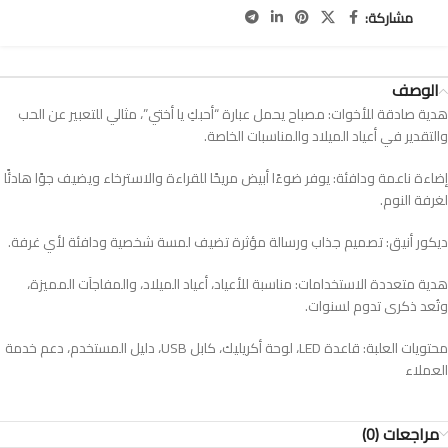
مشاركة:
الوصف
هدية صادقة للأخوات: مصباح يحمل عبارة “أحبكِ يا أختي”، مثالي للتعبير عن الحب
والتقدير في أعياد الميلاد والمناسبات الخاصة.
إضاءة ناعمة ودافئة: يوفر ضوءًا أبيض مريحًا للقراءة والاسترخاء ويضيف جوًا هادئًا
لغرفة النوم.
ديكور أنيق: تصميم جذاب ورسالة مؤثرة تضيف لمسة شخصية ودافئة لأي غرفة.
هدية متعددة الاستخدامات: مناسبة للأعياد، أعياد الميلاد، والمفاجآت المميزة،
وتُعد ذكرى تدوم لسنوات.
محتويات العلبة: قاعدة LED، لوحة أكريليك، كابل USB، دليل المستخدم، دعم خدمة
العملاء
مراجعات (0)