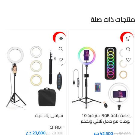
منتجات ذات صلة
15%-
15%-
إضاءة حلقة RGB احترافية 10
سيلفي رنك لايت
بوصات مع حامل ثلاثي وتحكم
ذكي
CITHOT
23,800
د.ع
42,500
د.ع
28,000
د.ع
50,000
د.ع