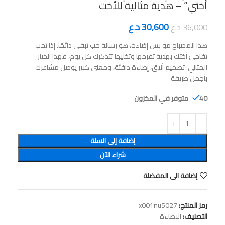
أختي” – هدية مثالية للأخت
30,600
د.ع
36,000
د.ع
هذا المصباح مو بس إضاءة، هو رسالة حب تبقى دائمًا. إذا تحب
تفاجئ أختك بهدية تفرحها وتخليها تتذكرك كل يوم، فهذا الخيار
المثالي. تصميم أنيق، إضاءة دافئة، ومعنى كبير يوصل مشاعرك
بأجمل طريقة
40 متوفر في المخزون
إضافة إلى السلة
شراء الآن
إضافة الى المفضلة
رمز المنتج:
x001nu5027
التصنيف:
الاضاءة