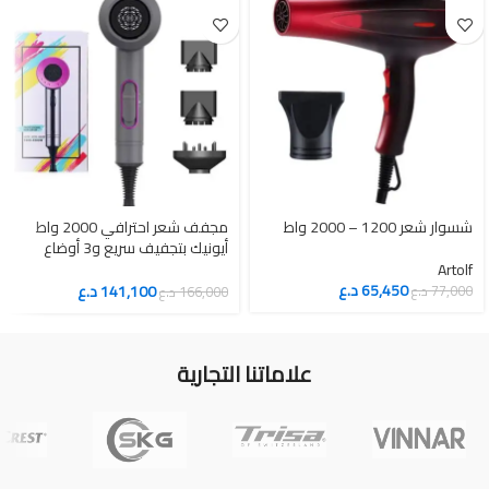
شسوار شعر 1200 – 2000 واط
مجفف شعر احترافي 2000 واط
أيونيك بتجفيف سريع و3 أوضاع
حرارة
Artolf
65,450
د.ع
141,100
د.ع
77,000
د.ع
166,000
د.ع
علاماتنا التجارية