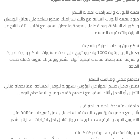
تقنية الأيونات والسيراميك لحماية الشعر
مزود بتقنية الأيونات السالبة مع طلاء سيراميك متطور يساعد على تقليل الهيشان
والكهرباء الساكنة، ويحافظ على نعومة ولمعان الشعر، مع تقليل التلف الناتج عن
الحرارة والتصفيف المستمر.
تحكم مرن بدرجات الحرارة والسرعة
يعمل الجهاز بقوة 1000 واط ويحتوي على عدة مستويات للتحكم بدرجة الحرارة
والسرعة، مما يجعله مناسب لجميع أنواع الشعر ويوفر لك مرونة كاملة حسب
الحاجة.
تصميم عملي ومناسب للسفر
يمكن فصل جسم الجهاز عن الرؤوس بسهولة لتوفير المساحة، مما يجعله مثالي
للتخزين أو الحمل أثناء السفر، مع تصميم خفيف ومريح للاستخدام اليومي.
ملحقات متعددة لتصفيف احترافي
يأتي مع مجموعة رؤوس متنوعة تساعدك على عمل تسريحات مختلفة مثل
التمويج، الفرد، والتجفيف، مما يجعله جهاز شامل لكل احتياجات العناية بالشعر.
سهولة استخدام مع حرية حركة كاملة