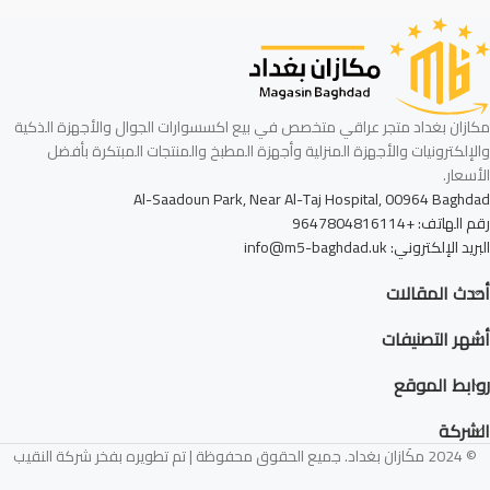
مكازان بغداد متجر عراقي متخصص في بيع اكسسوارات الجوال والأجهزة الذكية
والإلكترونيات والأجهزة المنزلية وأجهزة المطبخ والمنتجات المبتكرة بأفضل
الأسعار.
Al-Saadoun Park, Near Al-Taj Hospital, 00964 Baghdad
رقم الهاتف: +9647804816114
البريد الإلكتروني: info@m5-baghdad.uk
أحدث المقالات
أشهر التصنيفات
روابط الموقع
الشركة
© 2024 مكَازان بغداد. جميع الحقوق محفوظة | تم تطويره بفخر شركة النقيب