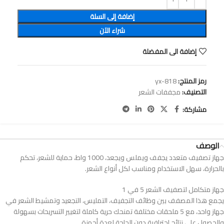
إضافة إلى السلة
شراء الآن
إضافة الى المفضلة
رمز المنتج:
yx-818
التصنيف:
مجففات الشعر
مشاركة:
الوصف
جهاز تصفيف متعدد يجفف ويملس ويجعد، 1000 واط، حماية للشعر، تحكم
بالحرارة، سهل الاستخدام ومناسب لكل أنواع الشعر.
جهاز متكامل لتصفيف الشعر 5 في 1
يجمع هذا المصفف بين وظائف التجفيف، التمليس، التجعيد وتمشيط الشعر في
جهاز واحد، مع 5 ملحقات مختلفة تمنحك حرية كاملة لتغيير التسريحات بسهولة
والحصول على نتائج احترافية دون الحاجة لعدة أجهزة.