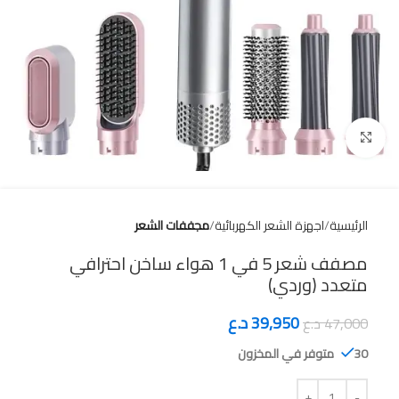
Click to enlarge
الرئيسية
اجهزة الشعر الكهربائية
مجففات الشعر
مصفف شعر 5 في 1 هواء ساخن احترافي
متعدد (وردي)
39,950
د.ع
47,000
د.ع
30 متوفر في المخزون