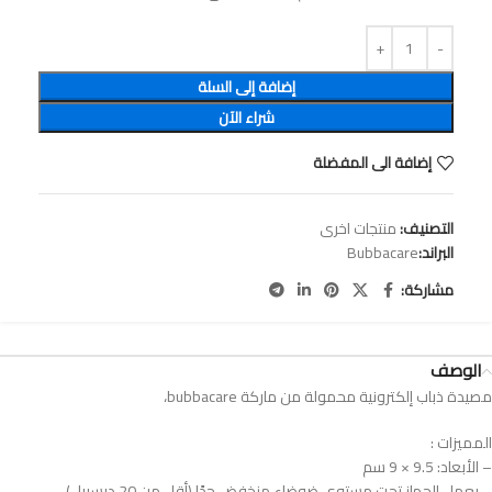
إضافة إلى السلة
شراء الآن
إضافة الى المفضلة
التصنيف:
منتجات اخرى
البراند:
Bubbacare
مشاركة:
الوصف
مصيدة ذباب إلكترونية محمولة من ماركة bubbacare،
المميزات :
– الأبعاد: 9.5 × 9 سم
– يعمل الجهاز تحت مستوى ضوضاء منخفض جدًا (أقل من 20 ديسيبل).