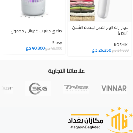
جهاز ازالة الوبر القابل لإعادة الشحن
صاعق حشرات كهربائي محمول
(ابيض)
Siosy
KOSHIKI
40,800
د.ع
48,000
د.ع
26,350
د.ع
31,000
د.ع
علاماتنا التجارية