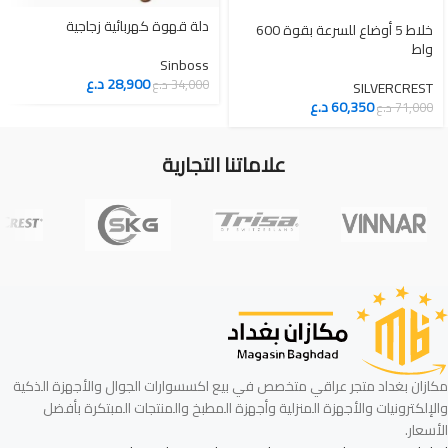
دلة قهوة كهربائية زجاجية
خلاط 5 أوضاع للسرعة بقوة 600
واط
Sinboss
28,900
د.ع
34,000
د.ع
SILVERCREST
60,350
د.ع
71,000
د.ع
علاماتنا التجارية
مكازان بغداد متجر عراقي متخصص في بيع اكسسوارات الجوال والأجهزة الذكية
والإلكترونيات والأجهزة المنزلية وأجهزة المطبخ والمنتجات المبتكرة بأفضل
الأسعار.