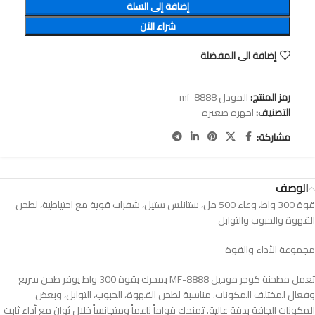
إضافة إلى السلة
شراء الآن
إضافة الى المفضلة
رمز المنتج:
المودل mf-8888
التصنيف:
اجهزه صغيرة
مشاركة:
الوصف
قوة 300 واط، وعاء 500 مل، ستانلس ستيل، شفرات قوية مع احتياطية، لطحن
القهوة والحبوب والتوابل
مجموعة الأداء والقوة
تعمل مطحنة كوجر موديل MF-8888 بمحرك بقوة 300 واط يوفر طحن سريع
وفعال لمختلف المكونات. مناسبة لطحن القهوة، الحبوب، التوابل، وبعض
المكونات الجافة بدقة عالية. تمنحك قواماً ناعماً ومتجانساً خلال ثوانٍ مع أداء ثابت