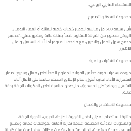
للاستخدام المنزلي اليومي.
مجموعة السعة والتصميم
تأتي بسعة 500 مل مناسبة لتحضير كميات كافية للعائلة أو العمل اليومي.
الهيكل مصنوع من الفولاذ المقاوم للصدأ بمتانة عالية ومظهر عملي. تصميم
مدمج سهل الحمل والتخزين، مع قاعدة ثابتة توفر أماناً أثناء التشغيل وتقلل
الاهتزاز.
مجموعة الشفرات والمواد
مزودة بشفرات قوية جداً من الفولاذ المقاوم للصدأ لطحن فعال وسريع لضمان
استمرارية الأداء لفترة أطول. نظام الإغلاق المحكم يحافظ على الأمان أثناء
التشغيل ويمنع تطاير المسحوق، ما يجعلها مناسبة لطحن المكونات الجافة بدقة
عالية.
مجموعة الاستخدام والضمان
مثالية للاستخدام المنزلي لطحن القهوة الطازجة، الحبوب، الأدوية الجافة،
والمكونات الغذائية المختلفة. علامة تجارية ألمانية بمواصفات عملية وتصنيع
آسيوي بجودة معتمدة. المنتج مشمول بضمان مكازان بغداد لمدة سنة كاملة