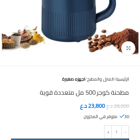
Click to enlarge
الرئيسية
المنزل والمطبخ
اجهزه صغيرة
مطحنة كوجر 500 مل متعددة قوية
23,800
د.ع
28,000
د.ع
30 متوفر في المخزون