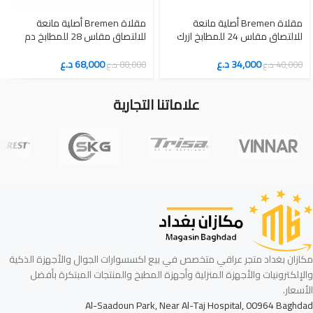
مقلاة Bremen أصلية مانعة
مقلاة Bremen أصلية مانعة
للالتصاق مقاس 24 للمطابخ ازرك
للالتصاق مقاس 28 للمطابخ دم
داكن
الغزال
34,000
د.ع
68,000
د.ع
40,000
د.ع
80,000
د.ع
علاماتنا التجارية
مكازان بغداد متجر عراقي متخصص في بيع اكسسوارات الجوال والأجهزة الذكية
والإلكترونيات والأجهزة المنزلية وأجهزة المطبخ والمنتجات المبتكرة بأفضل
الأسعار.
Al-Saadoun Park, Near Al-Taj Hospital, 00964 Baghdad