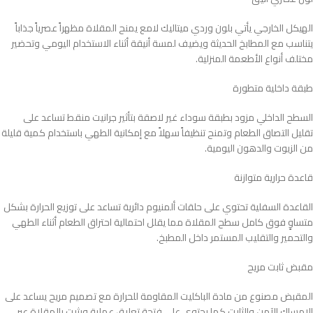
الهيكل الخارجي يأتي بلون وردي ميتاليك لامع يمنح المقلاة مظهراً عصرياً جذاباً
يتناسب مع المطابخ الحديثة ويضيف لمسة أنيقة أثناء الاستخدام اليومي وتحضير
مختلف أنواع الأطعمة المنزلية.
طبقة داخلية متطورة
السطح الداخلي مزود بطبقة سوداء غير لاصقة بتأثير جرانيت منقط تساعد على
تقليل التصاق الطعام وتمنح تنظيفاً سهلاً مع إمكانية الطهي باستخدام كمية قليلة
من الزيوت والدهون اليومية.
قاعدة حرارية متوازنة
القاعدة السفلية تحتوي على حلقات ألمنيوم دائرية تساعد على توزيع الحرارة بشكل
متساوٍ فوق كامل سطح المقلاة مما يقلل احتمالية احتراق الطعام أثناء الطهي
والتحمير والتقليب المستمر داخل المطبخ.
مقبض ثابت مريح
المقبض مصنوع من مادة الباكليت المقاومة للحرارة مع تصميم مريح يساعد على
الإمساك الآمن والثابت كما يحتوي على فتحة تعليق عملية ويثبت بالمقلاة عبر