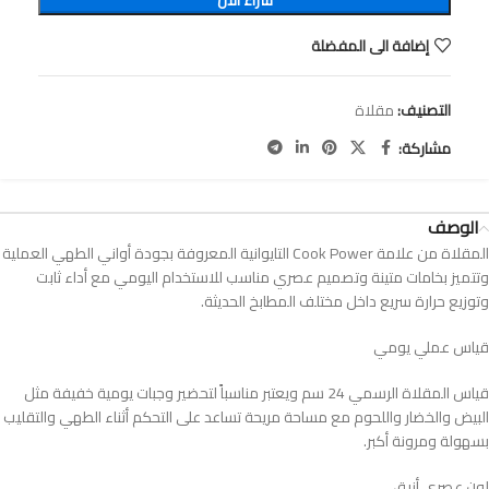
شراء الآن
إضافة الى المفضلة
التصنيف:
مقلاة
مشاركة:
الوصف
المقلاة من علامة Cook Power التايوانية المعروفة بجودة أواني الطهي العملية
وتتميز بخامات متينة وتصميم عصري مناسب للاستخدام اليومي مع أداء ثابت
وتوزيع حرارة سريع داخل مختلف المطابخ الحديثة.
قياس عملي يومي
قياس المقلاة الرسمي 24 سم ويعتبر مناسباً لتحضير وجبات يومية خفيفة مثل
البيض والخضار واللحوم مع مساحة مريحة تساعد على التحكم أثناء الطهي والتقليب
بسهولة ومرونة أكبر.
لون عصري أنيق