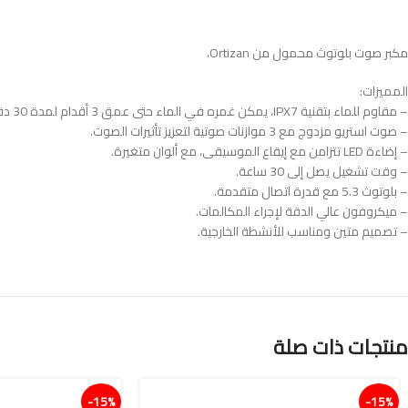
مكبر صوت بلوتوث محمول من Ortizan،
المميزات:
– مقاوم للماء بتقنية IPX7، يمكن غمره في الماء حتى عمق 3 أقدام لمدة 30 دقيقة.
– صوت استريو مزدوج مع 3 موازنات صوتية لتعزيز تأثيرات الصوت.
– إضاءة LED تتزامن مع إيقاع الموسيقى، مع ألوان متغيرة.
– وقت تشغيل يصل إلى 30 ساعة.
– بلوتوث 5.3 مع قدرة اتصال متقدمة.
– ميكروفون عالي الدقة لإجراء المكالمات.
– تصميم متين ومناسب للأنشطة الخارجية.
منتجات ذات صلة
15%-
15%-