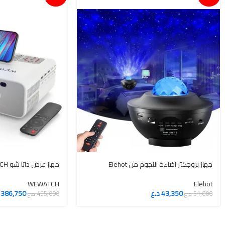
جهاز بروجكتر اضاءة النجوم من Elehot
جهاز عرض داتا شو WEWATCH
WEWATCH
Elehot
43,350
د.ع
386,750
51,000
د.ع
455,000
د.ع