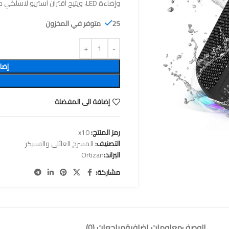
وإضاءة LED، ويتيح اقتران استريو لاسلكي مع وقت تشغيل يصل إلى 30 ساعة.
25 متوفر في المخزون
إضا
إضافة الى المفضلة
رمز المنتج:
x10
التصنيف:
المسرح العائلي والسبيكر
البراند:
Ortizan
مشاركة:
الوصف
معلومات إضافية
مراجعات (0)