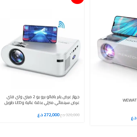
جهاز عرض يابر بافالو برو يو 2 ميني واي فاي
عرض سينمائي منزلي بدقة عالية وLED طويل
العمر
272,000
د.ع
320,000
د.ع
د.ع