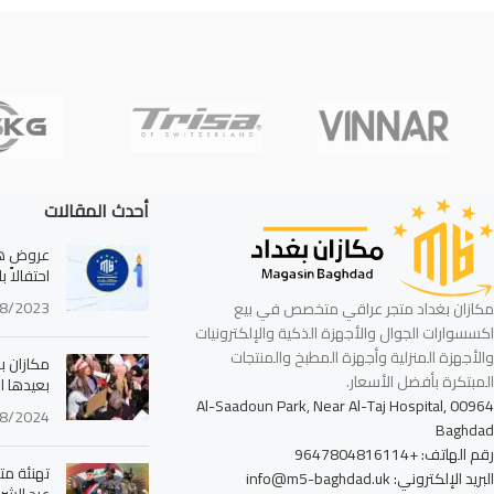
أحدث المقالات
عروض هائ
احتفالاً 
8/2023
مكازان بغداد متجر عراقي متخصص في بيع
اكسسوارات الجوال والأجهزة الذكية والإلكترونيات
والأجهزة المنزلية وأجهزة المطبخ والمنتجات
مكازان بغ
المبتكرة بأفضل الأسعار.
بعيدها ا
Al-Saadoun Park, Near Al-Taj Hospital, 00964
8/2024
Baghdad
رقم الهاتف: +9647804816114
تهنئة مت
البريد الإلكتروني: info@m5-baghdad.uk