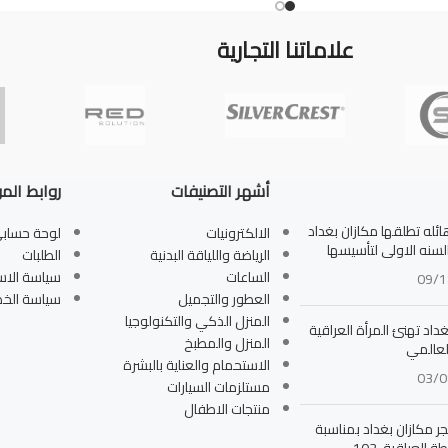
علاماتنا التجارية
أشهر التصنيفات
روابط الم
له تطلقها مكازان بغداد
الالكترونيات
لوحة حساب
بالسنه الاولى لتأسيسها
الرياضة واللياقة البدنية
الطلبات
الساعات
سياسة الاس
09/1
العطور والتجميل
سياسة الخ
المنزل الذكي والتكنولوجيا
داد تهنئ المرأة العراقية
المنزل والمطبخ
لعالمي
الاستحمام والعناية بالبشرة
03/0
مستلزمات السيارات
منتجات الاطفال
جر مكازان بغداد بمناسبة