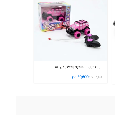
سيارة جيب بنفسجية بتحكم عن بُعد
مقاوم للماء
30,600
د.ع
36,000
د.ع
46,750
55,000
د.ع