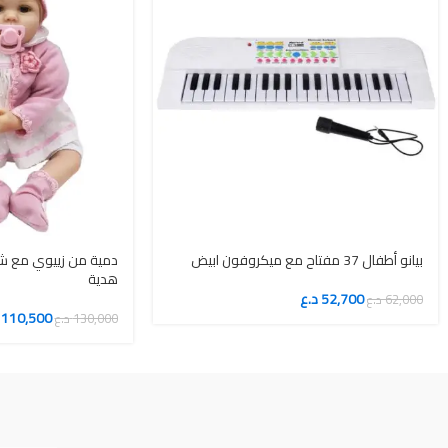
بيانو أطفال 37 مفتاح مع ميكروفون ابيض
دمية من زييوي مع ش
هدية
52,700
د.ع
62,000
د.ع
110,500
130,000
د.ع