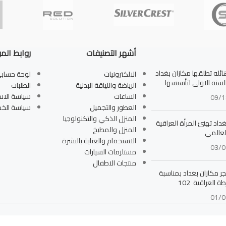
أشهر التصنيفات
روابط الم
له تطلقها مكازان بغداد
الالكترونيات
لوحة حساب
بالسنه الاولى لتأسيسها
الرياضة واللياقة البدنية
الطلبات
الساعات
سياسة الاس
09/1
العطور والتجميل
سياسة الخ
المنزل الذكي والتكنولوجيا
داد تهنئ المرأة العراقية
المنزل والمطبخ
لعالمي
الاستحمام والعناية بالبشرة
03/0
مستلزمات السيارات
منتجات الاطفال
جر مكازان بغداد بمناسبة
ة العراقية 102
01/0