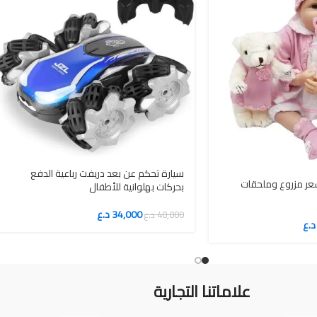
سيارة تحكم عن بعد دريفت رباعية الدفع
عر مزروع وملحقات
بحركات بهلوانية للأطفال
34,000
د.ع
40,000
د.ع
د.ع
علاماتنا التجارية