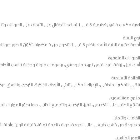
أحجية خشبية ثلاثية الأبعاد بنظام 6 في 1، تتكون من 9 مكعبات تُكوّن 6 صور حيوانات مختلفة داخل مكعب واحد.
الحيوانات المتوفرة
أسد، فيل، زرافة، قرد، فرس نهر، حمار وحشي، برسومات ملونة وجذابة تناسب الأطفال
الفائدة التعليمية
تنمّي التفكير المنطقي، الإدراك المكاني ثلاثي الأبعاد، الذاكرة، التركيز، وتناسق ح
منهج مونتيسوري
تشجّع الطفل على التكديس، الفرز، التركيب، والتجميع الذاتي، مما يطوّر المهارات الح
الخامات والأمان
مصنوعة من خشب طبيعي عالي الجودة، حواف ناعمة تمامًا، خفيفة الوزن وآمنة لأصا
العمر المناسب