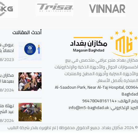
أحدث المقالات
عروض هائ
احتفالاً 
8/2023
مكازان بغداد متجر عراقي متخصص في بيع
اكسسوارات الجوال والأجهزة الذكية والإلكترونيات
والأجهزة المنزلية وأجهزة المطبخ والمنتجات
مكازان بغ
المبتكرة بأفضل الأسعار.
بعيدها ا
Al-Saadoun Park, Near Al-Taj Hospital, 00964
8/2024
Baghdad
رقم الهاتف: +9647804816114
تهنئة مت
البريد الإلكتروني: info@m5-baghdad.uk
عيد الشرط
8/2024
© 2024 مكَازان بغداد. جميع الحقوق محفوظة | تم تطويره بفخر شركة النقيب