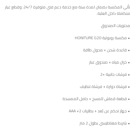
تأتي المكنسة بضمان لمدة سنة مع خدمة دعم فني متوفرة 24/7، وقطع غيار
متكاملة داخل العلبة.
محتويات الصندوق
• مكنسة روبوتية HONITURE G20
• قاعدة شحن + محول طاقة
• خزان مياه + صندوق غبار
• فرشات جانبية ×2
• فرشاة دوارة + فرشاة تنظيف
• قطعة قماش للمسح + حامل الممسحة
• جهاز تحكم عن بُعد + بطاريات AAA ×2
• شريط مغناطيسي بطول 2 متر