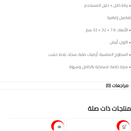
• رباط كابل + دليل المستخدم
تفاصيل إضافية
• الأبعاد: ‎32 × 32 × 7.6 سم
• اللون: أبيض
• السطوح المناسبة: أرضيات صلبة، سجاد، بلاط، خشب
• ميزة خاصة: لاسلكية بالكامل وسهلة
مراجعات (0)
منتجات ذات صلة
15%-
15%-