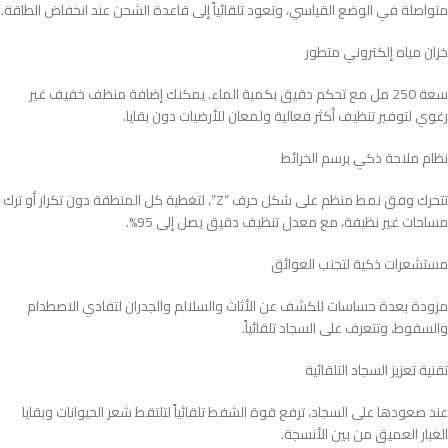
متواصلة في الوضع القياسي، وتعود تلقائياً إلى قاعدة الشحن عند انخفاض الطاقة.
خزان مياه إلكتروني متطور
سعة 250 مل مع تحكم دقيق بكمية الماء. يمكنك إضافة منظف خفيف غير
رغوي لتوفير تنظيف أكثر فعالية ولمعان للأرضيات دون بقايا.
نظام ملاحة ذكي برسم الخرائط
تتحرك وفق نمط منظم على شكل حرف “Z”، لتغطية كل المنطقة دون تكرار أو ترك
مساحات غير نظيفة، مع معدل تنظيف دقيق يصل إلى 95%.
مستشعرات ذكية لتجنب العوائق
مزودة بعدة حساسات للكشف عن الأثاث والسلالم والجدران لتفادي الاصطدام
والسقوط، وتتعرف على السجاد تلقائياً.
تقنية تعزيز السجاد التلقائية
عند صعودها على السجاد، ترفع قوة الشفط تلقائياً لتلتقط شعر الحيوانات وبقايا
الغبار العميق من بين الأنسجة.