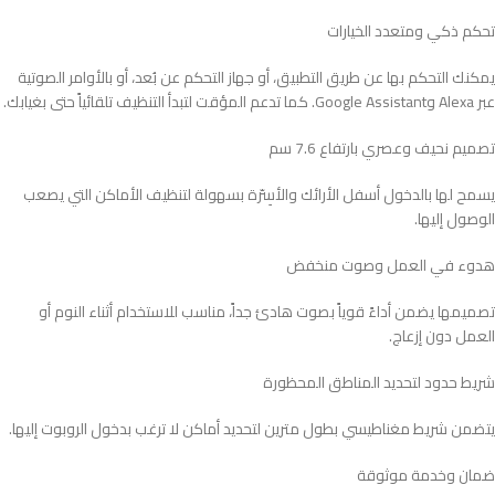
تحكم ذكي ومتعدد الخيارات
يمكنك التحكم بها عن طريق التطبيق، أو جهاز التحكم عن بُعد، أو بالأوامر الصوتية
عبر Alexa وGoogle Assistant. كما تدعم المؤقت لتبدأ التنظيف تلقائياً حتى بغيابك.
تصميم نحيف وعصري بارتفاع 7.6 سم
يسمح لها بالدخول أسفل الأرائك والأسِرّة بسهولة لتنظيف الأماكن التي يصعب
الوصول إليها.
هدوء في العمل وصوت منخفض
تصميمها يضمن أداءً قوياً بصوت هادئ جداً، مناسب للاستخدام أثناء النوم أو
العمل دون إزعاج.
شريط حدود لتحديد المناطق المحظورة
يتضمن شريط مغناطيسي بطول مترين لتحديد أماكن لا ترغب بدخول الروبوت إليها.
ضمان وخدمة موثوقة