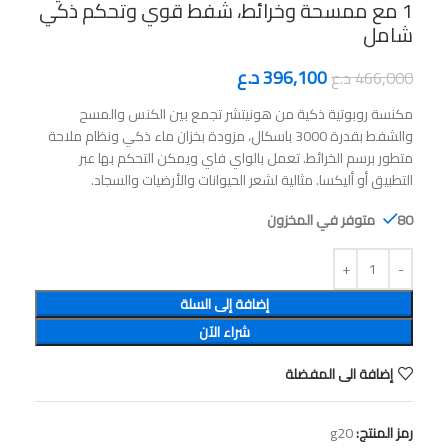
1 مع ممسحة وخرائط، شفط قوي وتحكم ذكي
شامل
396,100
د.ع
466,000
د.ع
مكنسة روبوتية ذكية من هونيتشر تجمع بين الكنس والمسح
والشفط بقدرة 3000 باسكال، مزودة بخزان ماء ذكي ونظام ملاحة
متطور برسم الخرائط. تعمل بالواي فاي ويمكن التحكم بها عبر
التطبيق أو أليكسا. مثالية لشعر الحيوانات والأرضيات والسجاد.
80 متوفر في المخزون
إضافة إلى السلة
شراء الآن
إضافة الى المفضلة
رمز المنتج:
g20