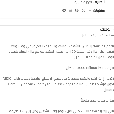
التصنيف:
اجهزة منزلية
مشاركة:
الوصف
تنظيف 4 في 1 متكامل
تقوم المكنسة بالكنس، الشفط، المسح، والتنظيف العميق في وقت واحد.
تحتوي على خزان غبار بسعة 450 مل يمكن استخدامه مع خزان المياه بنفس
الوقت دون الحاجة للاستبدال.
قوة شفط استثنائية 3000 باسكال
تضمن إزالة الغبار والشعر بسهولة من جميع الأسطح. مزودة بمحرك ياباني NEDC
بدون فرشاة لضمان المتانة والهدوء، مع مستوى ضوضاء منخفض لا يتجاوز 50
ديسيبل.
بطارية قوية تدوم طويلاً
تأتي ببطارية سعة 2600 مللي أمبير، توفر وقت تشغيل يصل إلى 120 دقيقة