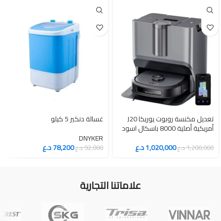
تعديل مكنسة روبوت يوريكا J20
غسالة دنكير 5 كيلو
أمريكية أصلية 8000 باسكال اسود
DNYKER
1,020,000
د.ع
78,200
د.ع
1,200,000
د.ع
92,000
د.ع
علاماتنا التجارية