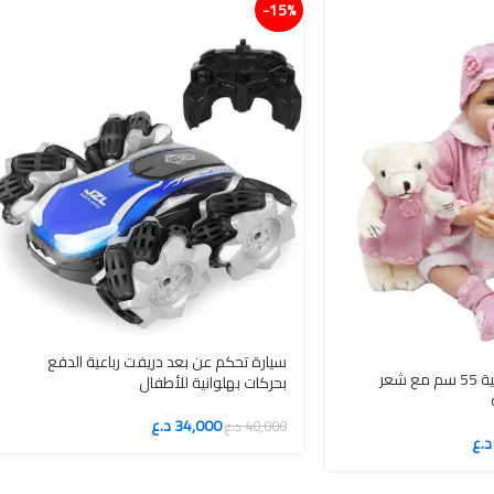
15%-
سيارة تحكم عن بعد دريفت رباعية الدفع
دمية من زييوي واقعية 55 سم مع شعر
بحركات بهلوانية للأطفال
34,000
د.ع
40,000
د.ع
د.ع