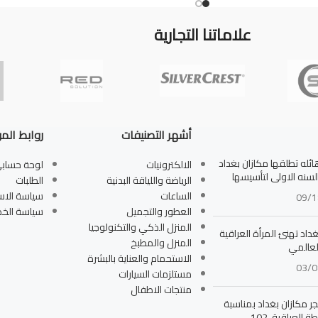
علاماتنا التجارية
أشهر التصنيفات
روابط الم
له تطلقها مكازان بغداد
الالكترونيات
لوحة حساب
بالسنه الاولى لتأسيسها
الرياضة واللياقة البدنية
الطلبات
الساعات
سياسة الاس
09/1
العطور والتجميل
سياسة الخ
المنزل الذكي والتكنولوجيا
داد تهنئ المرأة العراقية
المنزل والمطبخ
لعالمي
الاستحمام والعناية بالبشرة
03/0
مستلزمات السيارات
منتجات الاطفال
جر مكازان بغداد بمناسبة
ة العراقية 102