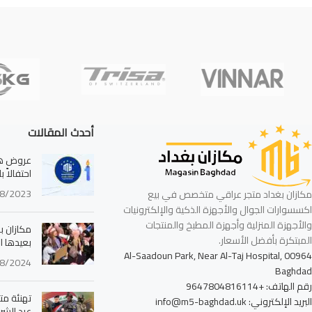
أحدث المقالات
عروض هائ
احتفالاً 
8/2023
مكازان بغداد متجر عراقي متخصص في بيع
اكسسوارات الجوال والأجهزة الذكية والإلكترونيات
والأجهزة المنزلية وأجهزة المطبخ والمنتجات
مكازان بغ
المبتكرة بأفضل الأسعار.
بعيدها ا
Al-Saadoun Park, Near Al-Taj Hospital, 00964
8/2024
Baghdad
رقم الهاتف: +9647804816114
تهنئة مت
البريد الإلكتروني: info@m5-baghdad.uk
عيد الشرط