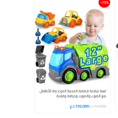
15%-
15%-
لعبة شاحنة قمامة المدينة المزدحمة للأطفال
تعليمية لتنمية ا
مع الضوء والصوت وجرافة وقلابة
56,100
102,000
د.ع
66,000
د.ع
120,000
د.ع