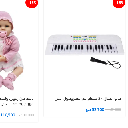
15%-
15%-
بيانو أطفال 37 مفتاح مع ميكروفون ابيض
مزروع وملحقات هدية
52,700
د.ع
62,000
د.ع
110,500
130,000
د.ع