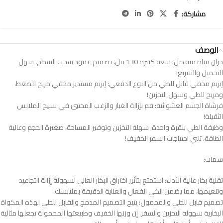
مشاركة:
الوصف
خزان مياه منفصل: سعة كبيرة 130 مل، تصميم عمود سحب السطح، سهل
التحميل والتفريغ!
إبزيم مخفي قابل للطي من النوع الدفعي: إبزيم مستدير مخفي مريح للضغط،
ومريح للطي وسهل التخزين!
فرشاة الجسم العشوائية: قم بإزالة الغبار والزغب المختبئ في نسيج الملابس
الثقيلة!
وظيفة الطي بنقرة واحدة: سهلة التخزين وتوفير المساحة، صغيرة الحجم وعالية
الطاقة، تلبي احتياجات السفر الخفيف!
تقنية بخار عالية الأداء: استمتع بتأثير اختراق البخار العالي لسهولة إزالة التجاعيد
وتنعيمها، مما يضمن الكي الفعال والعناية الدقيقة بملابسك.
تصميم قابل للطي والمحمول: يتيح التصميم المدمج والقابل للطي لهذه المكواة
البخارية سهولة التخزين والسفر. إن وزنها الخفيف وطبيعتها المحمولة تجعلها مثالية