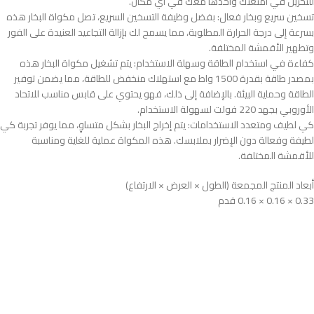
للتخزين في أمتعتك وأخذها معك في أي مكان.
تسخين سريع وبخار فعال: بفضل وظيفة التسخين السريع، تصل مكواة البخار هذه
بسرعة إلى درجة الحرارة المطلوبة، مما يسمح لك بإزالة التجاعيد العنيدة على الفور
وتطهير الأقمشة المختلفة.
كفاءة في استخدام الطاقة وسهلة الاستخدام: يتم تشغيل مكواة البخار هذه
بمصدر طاقة بقدرة 1500 واط مع استهلاك منخفض للطاقة، مما يضمن توفير
الطاقة وحماية البيئة. بالإضافة إلى ذلك، فهو يحتوي على قابس مناسب للاتحاد
الأوروبي بجهد 220 فولت لسهولة الاستخدام.
كي لطيف ومتعدد الاستخدامات: يتم إخراج البخار بشكل متساوٍ، مما يوفر تجربة كي
لطيفة وفعالة دون الإضرار بملابسك. هذه المكواة عملية للغاية ومناسبة
للأقمشة المختلفة.
‎0.16 × 0.16 × 0.33 قدم