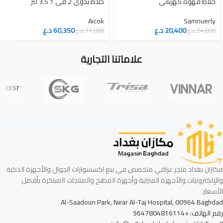
خلاط قهوة كهربائي
Aicok
Samnuerly
20,400
د.ع
60,350
د.ع
24,000
د.ع
71,000
د.ع
علاماتنا التجارية
مكازان بغداد متجر عراقي متخصص في بيع اكسسوارات الجوال والأجهزة الذكية
والإلكترونيات والأجهزة المنزلية وأجهزة المطبخ والمنتجات المبتكرة بأفضل
الأسعار.
Al-Saadoun Park, Near Al-Taj Hospital, 00964 Baghdad
رقم الهاتف: +9647804816114