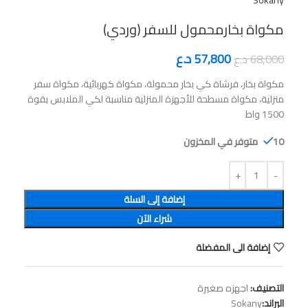
Sokany
مكواة بخارمحمول للسفر (وردي)
57,800
د.ع
68,000
د.ع
مكواة بخار، فرشاة كي بخار محمولة، مكواة كهربائية، مكواة سفر
منزلية، مكواة مسطحة للأجهزة المنزلية مناسبة لكي الملابس بقوة
1500 واط
10 متوفر في المخزون
إضافة إلى السلة
شراء الآن
إضافة الى المفضلة
التصنيف:
اجهزه صغيرة
البراند:
Sokany