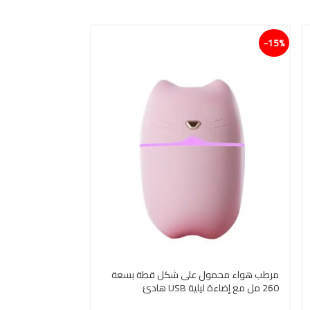
15%-
15%-
مرطب هواء محمول على شكل قطة بسعة
مرطب ومبخرة هو
260 مل مع إضاءة ليلية USB هادئ
TENSWALL