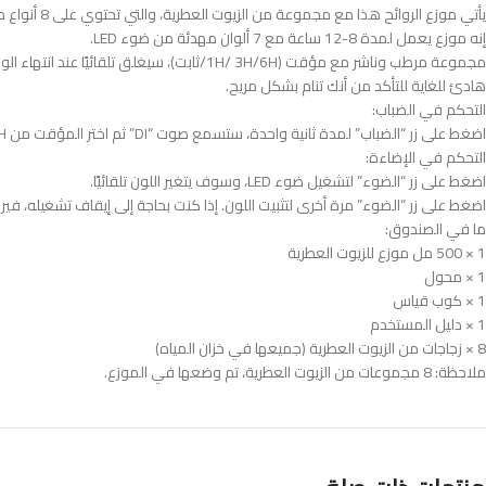
يأتي موزع الروائح هذا مع مجموعة من الزيوت العطرية، والتي تحتوي على 8 أنواع من الزيوت العطرية.
إنه موزع يعمل لمدة 8-12 ساعة مع 7 ألوان مهدئة من ضوء LED.
مجموعة مرطب وناشر مع مؤقت (1H/ 3H/6H/ثابت)، سيغلق تلقائيًا عند انتهاء الوقت أو إيقاف تشغيل الماء
هادئ للغاية للتأكد من أنك تنام بشكل مريح.
التحكم في الضباب:
اضغط على زر “الضباب” لمدة ثانية واحدة، ستسمع صوت “DI” ثم اختر المؤقت من 1H/ 3H/6H/ثابت/إيقاف التشغيل. اضغط على الزر وانتظر لفترة، سيستمر موزع الروائح في إنتاج الضباب البارد.
التحكم في الإضاءة:
اضغط على زر “الضوء” لتشغيل ضوء LED، وسوف يتغير اللون تلقائيًا.
اضغط على زر “الضوء” مرة أخرى لتثبيت اللون. إذا كنت بحاجة إلى إيقاف تشغيله، في
ما في الصندوق:
1 × 500 مل موزع للزيوت العطرية
1 × محول
1 × كوب قياس
1 × دليل المستخدم
8 × زجاجات من الزيوت العطرية (جميعها في خزان المياه)
ملاحظة: 8 مجموعات من الزيوت العطرية، تم وضعها في الموزع.