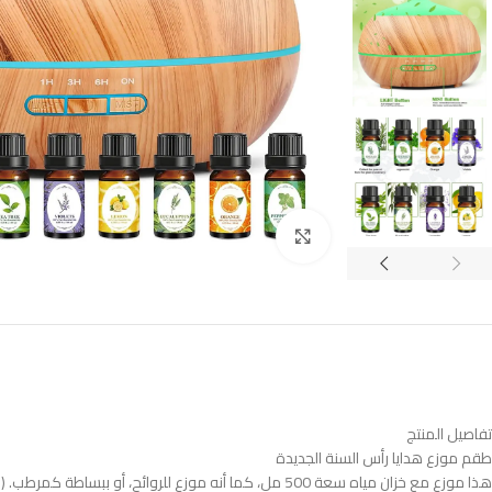
Click to enlarge
تفاصيل المنتج
طقم موزع هدايا رأس السنة الجديدة
هذا موزع مع خزان مياه سعة 500 مل، كما أنه موزع للروائح، أو ببساطة كمرطب. (اللون: أصفر) (الاختيار الأفضل لهدايا الكريسماس)