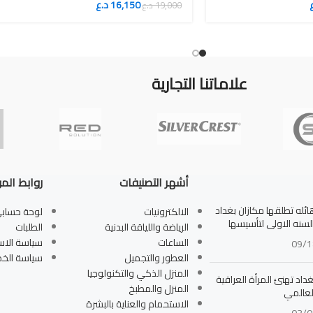
16,150
د.ع
19,000
د.ع
علاماتنا التجارية
أشهر التصنيفات
روابط الم
له تطلقها مكازان بغداد
الالكترونيات
لوحة حساب
بالسنه الاولى لتأسيسها
الرياضة واللياقة البدنية
الطلبات
الساعات
سياسة الاس
09/1
العطور والتجميل
سياسة الخ
المنزل الذكي والتكنولوجيا
داد تهنئ المرأة العراقية
المنزل والمطبخ
لعالمي
الاستحمام والعناية بالبشرة
03/0