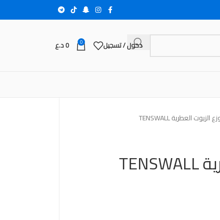
0
دخول / تسجيل
0
د.ع
ع الزيوت العطرية TENSWALL
TENS