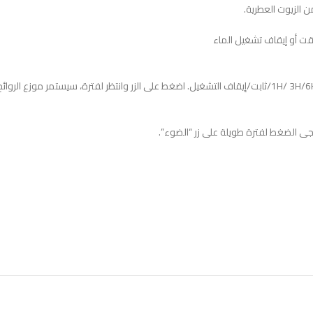
رجى الضغط لفترة طويلة على زر “الضوء”.