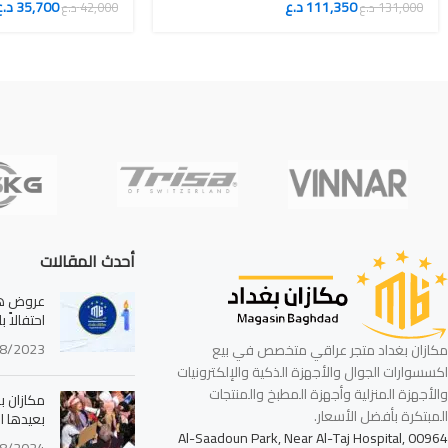
111,350
د.ع
35,700
د.ع
131,000
د.ع
42,000
د.ع
أحدث المقالات
عروض هائ
احتفالاً 
8/2023
مكازان بغداد متجر عراقي متخصص في بيع
اكسسوارات الجوال والأجهزة الذكية والإلكترونيات
والأجهزة المنزلية وأجهزة المطبخ والمنتجات
مكازان بغ
المبتكرة بأفضل الأسعار.
بعيدها ا
Al-Saadoun Park, Near Al-Taj Hospital, 00964
8/2024