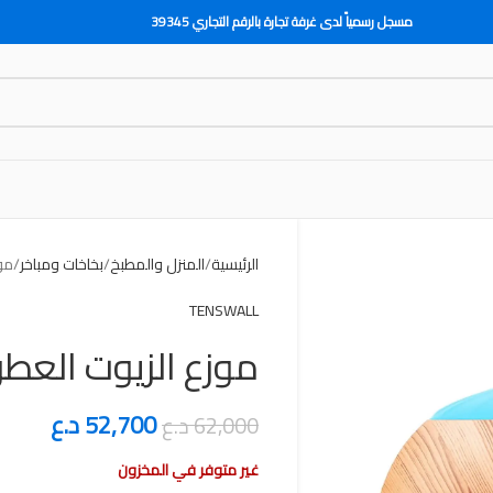
مسجل رسمياً لدى غرفة تجارة بالرقم التجاري 39345
الرئيسية
المنزل والمطبخ
بخاخات ومباخر
موز
TENSWALL
موزع الزيوت العطرية WALL
52,700
د.ع
62,000
د.ع
غير متوفر في المخزون