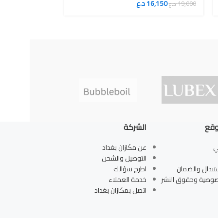
16,150
د.ع
20,400
19,000
د.ع
24,000
د.ع
وقع
الشركة
ي
عن مكَازان بغداد
التوصيل والشحن
تبدال والضمان
اطرح سؤالك
صوصية وحقوق النشر
خدمة العملاء
اتصل بمكَازان بغداد