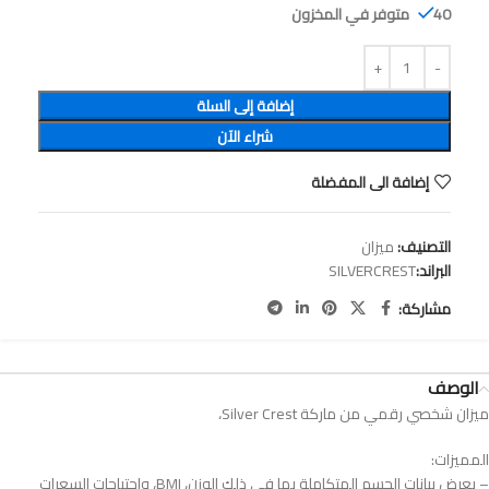
40 متوفر في المخزون
إضافة إلى السلة
شراء الآن
إضافة الى المفضلة
التصنيف:
ميزان
البراند:
SILVERCREST
مشاركة:
الوصف
ميزان شخصي رقمي من ماركة Silver Crest،
المميزات:
– يعرض بيانات الجسم المتكاملة بما في ذلك الوزن، BMI، واحتياجات السعرات