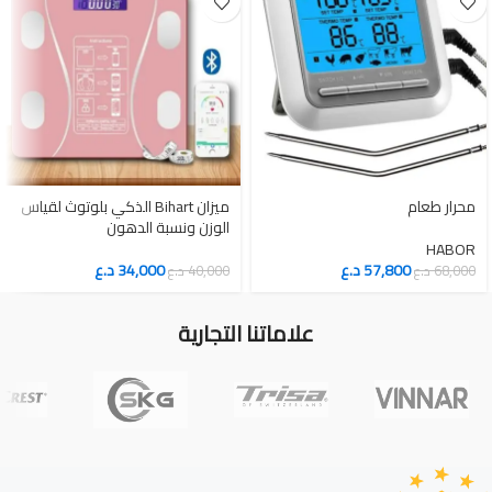
محرار طعام
ميزان Bihart الذكي بلوتوث لقياس
الوزن ونسبة الدهون
HABOR
57,800
د.ع
34,000
د.ع
68,000
د.ع
40,000
د.ع
علاماتنا التجارية