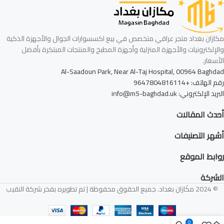
مكازان بغداد متجر عراقي متخصص في بيع اكسسوارات الجوال والأجهزة الذكية
والإلكترونيات والأجهزة المنزلية وأجهزة المطبخ والمنتجات المبتكرة بأفضل
الأسعار.
Al-Saadoun Park, Near Al-Taj Hospital, 00964 Baghdad
رقم الهاتف: +9647804816114
البريد الإلكتروني: info@m5-baghdad.uk
أحدث المقالات
أشهر التصنيفات
روابط الموقع
الشركة
© 2024 مكَازان بغداد. جميع الحقوق محفوظة | تم تطويره بفخر شركة النقيب
0