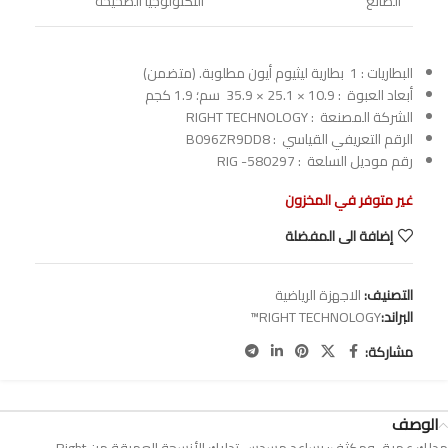
الصانع
التكنولوجيا الصحيحة
البطاريات :
‎ 1 بطارية ليثيوم أيون مطلوبة. (متضمن)
أبعاد العبوة ‏ :
‎ 35.9 × 25.1 × 10.9 سم؛ 1.9 كجم
الشركة المصنعة ‏ :
‎ RIGHT TECHNOLOGY
الرقم التعريفي القياسي ‏ :
‎ B096ZR9DD8
رقم موديل السلعة ‏ :
‎ RIG -580297
غير متوفر في المخزون
إضافة الى المفضلة
التصنيف:
الاجهزة الرياضية
البراند:
RIGHT TECHNOLOGY™
مشاركة:
الوصف