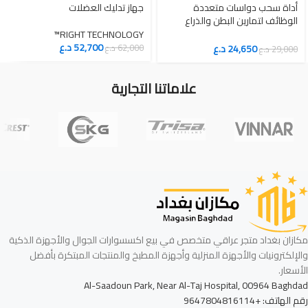
أداة سحب دواسات متعددة
جهاز تدليك العضلات
الوظائف لتمارين البطن والذراع
والخصر والساق بجودة عالية
RIGHT TECHNOLOGY™
52,700
د.ع
24,650
د.ع
62,000
د.ع
29,000
د.ع
علاماتنا التجارية
مكازان بغداد متجر عراقي متخصص في بيع اكسسوارات الجوال والأجهزة الذكية
والإلكترونيات والأجهزة المنزلية وأجهزة المطبخ والمنتجات المبتكرة بأفضل
الأسعار.
Al-Saadoun Park, Near Al-Taj Hospital, 00964 Baghdad
رقم الهاتف: +9647804816114