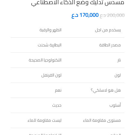
مسدس تدليك وضع الذكاء الاصطناعي
170,000
د.ع
200,000
د.ع
يسخدم من اجل
الظهر والرقبة
مصدر الطاقة
البطارية شحنت
نار
التكنولوجيا الصحيحة
لون
لون القرنفل
هل هو لاسلكي؟
نعم
أسلوب
حديث
مستوى مقاومة الماء
ليست مقاومة للماء