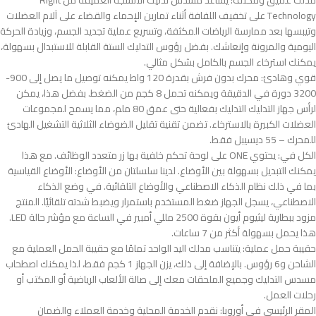
مدلك عميق ومكثف: يساعد مسدس تدليك الأنسجة العميقة من Right
Technology على تخفيف اللفافة أثناء تمارين الإحماء والقضاء على آلام العضلات
وتيبسها بعد ممارسة الرياضات المكثفة، وتسريع عملية تجديد الجسم، وزيادة الحركة
اليومية والمرونة وإنعاشك. بفضل رؤوس التدليك الستة القابلة للاستبدال بسهولة،
يمكنك استرخاء الجسم بالكامل بشكل مثالي.
قوي وهادئ: محرك بدون فرش بقدرة 120 واط يمكنه توصيل ما يصل إلى 900-
3200 دورة في الدقيقة ويمكنه تحمل 8 كجم من الضغط. بفضل هذا، يمكن
لرأس جهاز التدليك التدليك بفعالية حتى عمق 80 ملم، مما يسمح لمجموعات
العضلات الكبيرة بالاسترخاء. تضمن تقنية تقليل الضوضاء الثلاثية التشغيل الهادئ
للمحرك – 55 ديسيبل فقط.
الكل في: يحتوي ONE على لوحة تحكم خلفية بها زر متعدد الوظائف. مع هذا
يمكنك التبديل بسهولة بين الأوضاع. لدينا سلسلتان من الأوضاع: الأوضاع القياسية
بما في ذلك نظام الذكاء الاصطناعي والأوضاع التلقائية. في وضع الذكاء
الاصطناعي، يسجل الجهاز ضغط المستخدم باستمرار ويضبط شدته تلقائيًا. المنتج
مزود ببطارية ليثيوم أيون بقوة 2500 مللي أمبير في الساعة مع مؤشر حالة LED.
هذا يحمل بسهولة أكثر من 7 ساعات.
حقيبة حمل عملية: يتناسب مدلك اليد الواحد تمامًا مع حقيبة الحمل العملية مع
الشاحن و6 رؤوس. بالإضافة إلى ذلك، يزن الجهاز 1 كجم فقط، لذا يمكنك اصطحاب
مسدس التدليك وجميع الملحقات معك إلى صالة الألعاب الرياضية أو المكتب أو
رحلات العمل.
المقر الرئيسي في أوروبا: نقدم الخدمة المحلية وخدمة العملاء والضمان