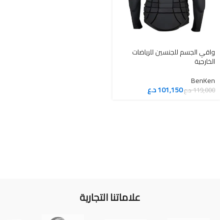
واقي الجسم للجنسين للرياضات
الخارجية
BenKen
101,150
د.ع
119,000
د.ع
علاماتنا التجارية