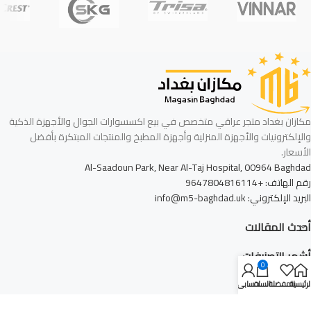
مكازان بغداد متجر عراقي متخصص في بيع اكسسوارات الجوال والأجهزة الذكية
والإلكترونيات والأجهزة المنزلية وأجهزة المطبخ والمنتجات المبتكرة بأفضل
الأسعار.
Al-Saadoun Park, Near Al-Taj Hospital, 00964 Baghdad
رقم الهاتف: +9647804816114
البريد الإلكتروني: info@m5-baghdad.uk
أحدث المقالات
أشهر التصنيفات
0
روابط الموقع
لرئيسية
المفضلة
السلة
حسابي