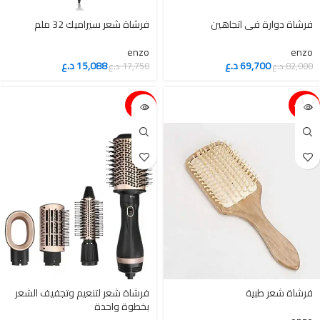
فرشاة دوارة في اتجاهين
فرشاة شعر سيراميك 32 ملم
enzo
enzo
69,700
د.ع
15,088
د.ع
82,000
د.ع
17,750
د.ع
15%-
15%-
فرشاة شعر لتنعيم وتجفيف الشعر
بخطوة واحدة