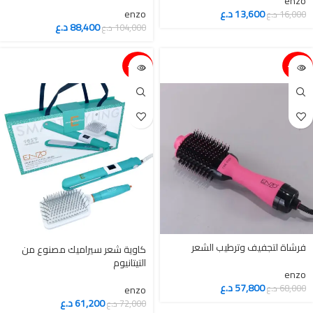
enzo
13,600
د.ع
enzo
16,000
د.ع
88,400
د.ع
104,000
د.ع
15%-
15%-
فرشاة لتجفيف وترطيب الشعر
كاوية شعر سيراميك مصنوع من
التيتانيوم
enzo
57,800
د.ع
68,000
د.ع
enzo
61,200
د.ع
72,000
د.ع