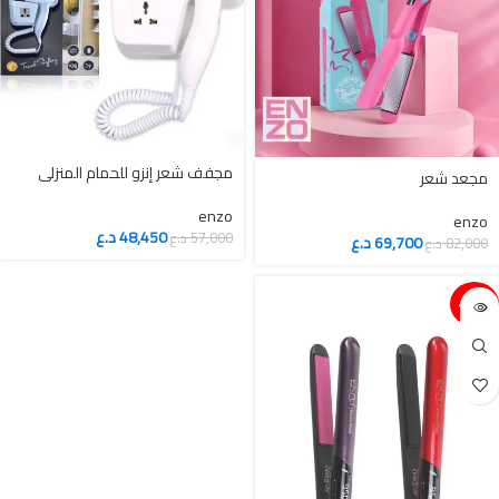
مجفف شعر إنزو للحمام المنزلي
مجعد شعر
enzo
enzo
48,450
د.ع
57,000
د.ع
69,700
د.ع
82,000
د.ع
15%-