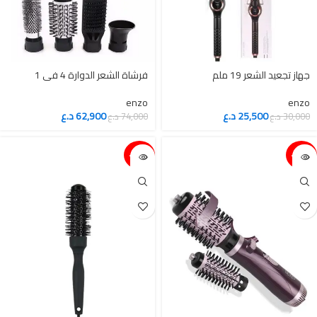
جهاز تجعيد الشعر 19 ملم
enzo
enzo
25,500
د.ع
62,900
د.ع
30,000
د.ع
74,000
د.ع
15%-
15%-