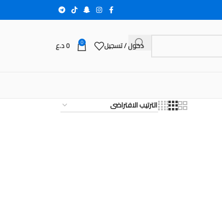
0
دخول / تسجيل
0
د.ع