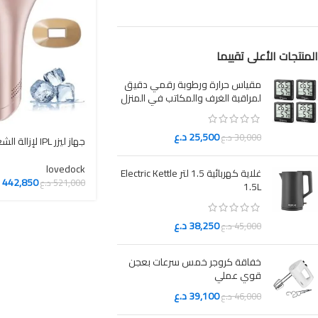
المنتجات الأعلى تقييما
مقياس حرارة ورطوبة رقمي دقيق
لمراقبة الغرف والمكاتب في المنزل
25,500
د.ع
30,000
د.ع
جهاز ليزر IPL لإزالة الشعر ضربات بلا حدود
lovedock
غلاية كهربائية 1.5 لتر Electric Kettle
442,850
د
521,000
د.ع
1.5L
38,250
د.ع
45,000
د.ع
خفاقة كروجر خمس سرعات بعجن
قوي عملي
39,100
د.ع
46,000
د.ع