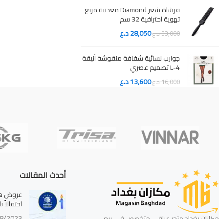
فرشاة شعر Diamond معدنية مربع
تهوية احترافية 32 سم
28,050
د.ع
33,000
د.ع
جوارب نسائية شفافة منقوشة أنيقة
L-4 تصميم عصري
13,600
د.ع
16,000
د.ع
أحدث المقالات
عروض هائ
احتفالاً 
8/2023
مكازان بغداد متجر عراقي متخصص في بيع