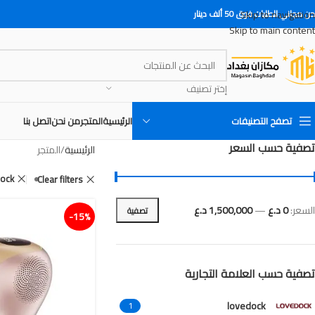
Skip to navigation
 مجاني للطلبات فوق 50 ألف دينار
Skip to main content
إختر تصنيف
تصفح التصنيفات
الرئيسية
المتجر
من نحن
اتصل بنا
تصفية حسب السعر
الرئيسية
المتجر
dock
Clear filters
السعر:
0 د.ع
—
1,500,000 د.ع
تصفية
15%-
تصفية حسب العلامة التجارية
lovedock
1