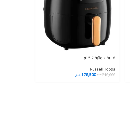
قلاية هوائية 5.7 لتر
Russell Hobbs
178,500
د.ع
210,000
د.ع