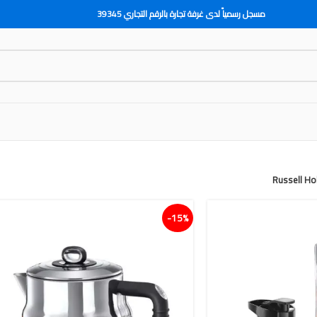
مسجل رسمياً لدى غرفة تجارة بالرقم التجاري 39345
Russell H
15%-