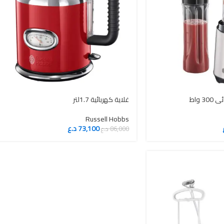
 واط
غلاية كهربائية 1.7لتر
Russell Hobbs
73,100
د.ع
86,000
د.ع