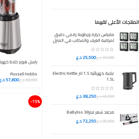
المنتجات الأعلى تقييما
مقياس حرارة ورطوبة رقمي دقيق
لمراقبة الغرف والمكاتب في المنزل
25,500
د.ع
30,000
د.ع
راسل هوبز خلاط كهربائي 300
غلاية كهربائية 1.5 لتر Electric Kettle
Russell Hobbs
1.5L
57,800
د.ع
68,000
د.ع
38,250
د.ع
45,000
د.ع
15%-
مجعد شعر ممBaByliss 38
72,250
د.ع
85,000
د.ع