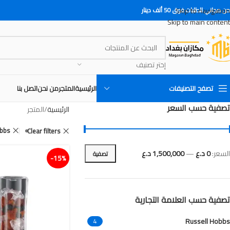
Skip to navigation
 مجاني للطلبات فوق 50 ألف دينار
Skip to main content
إختر تصنيف
تصفح التصنيفات
الرئيسية
المتجر
من نحن
اتصل بنا
تصفية حسب السعر
الرئيسية
المتجر
obbs
Clear filters
السعر:
0 د.ع
—
1,500,000 د.ع
تصفية
15%-
تصفية حسب العلامة التجارية
Russell Hobbs
4