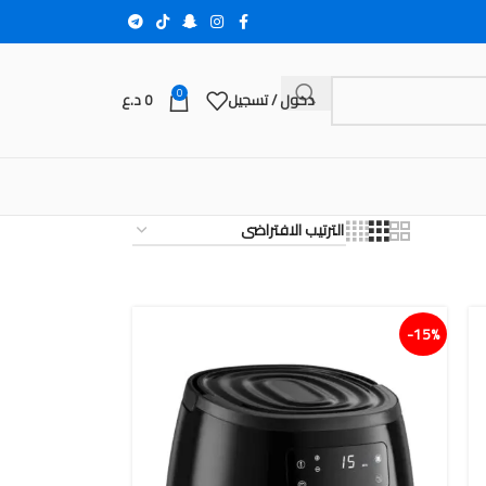
0
دخول / تسجيل
0
د.ع
15%-