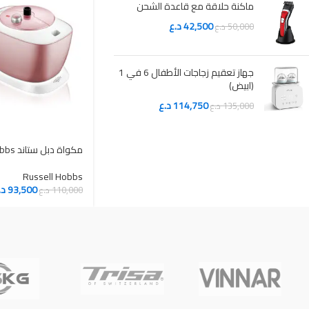
ماكنة حلاقة مع قاعدة الشحن
42,500
د.ع
50,000
د.ع
جهاز تعقيم زجاجات الأطفال 6 في 1
(ابيض)
114,750
د.ع
135,000
د.ع
Russell Hobbs
93,500
د.
110,000
د.ع