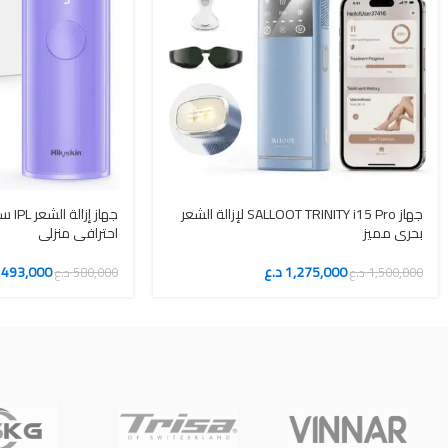
جهاز SALLOOT TRINITY i15 Pro لإزالة الشعر
جهاز 
بحري مميز
احترافي منزلي
1,275,000
د.ع
493,000
1,500,000
د.ع
580,000
د.ع