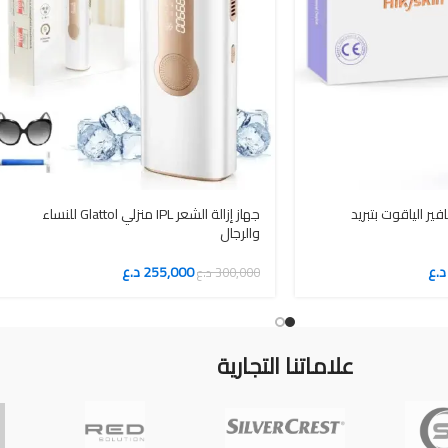
إزالة الشعر IPL سافير الياقوت بتبريد
جهاز إزالة الشعر IPL منزلي Glattol للنساء
والرجال
د.ع
255,000
د.ع
300,000
د.ع
علاماتنا التجارية