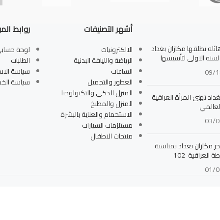
أشهر التصنيفات
روابط الم
له تطلقها مكازان بغداد
الالكترونيات
لوحة حساب
بالسنه الاولى لتأسيسها
الرياضة واللياقة البدنية
الطلبات
الساعات
سياسة الاس
09/1
العطور والتجميل
سياسة الخ
المنزل الذكي والتكنولوجيا
داد تهنئ المرأة العراقية
المنزل والمطبخ
لعالمي
الاستحمام والعناية بالبشرة
03/0
مستلزمات السيارات
منتجات الاطفال
جر مكازان بغداد بمناسبة
ة العراقية 102
01/0