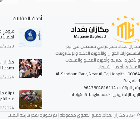
أحدث المقالات
عروض هائ
احتفالاً 
8/2023
مكازان بغداد متجر عراقي متخصص في بيع
اكسسوارات الجوال والأجهزة الذكية والإلكترونيات
والأجهزة المنزلية وأجهزة المطبخ والمنتجات
مكازان بغ
المبتكرة بأفضل الأسعار.
بعيدها ا
Al-Saadoun Park, Near Al-Taj Hospital, 00964
8/2024
Baghdad
رقم الهاتف: +9647804816114
تهنئة مت
البريد الإلكتروني: info@m5-baghdad.uk
عيد الشرط
8/2024
© 2024 مكَازان بغداد. جميع الحقوق محفوظة | تم تطويره بفخر شركة النقيب