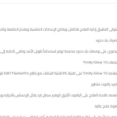
يتولى التطبيق إدارة العلاج بالكامل ويقترح الإعدادات المناسبة ويقدم المتابعة والت
ضربات بلا حدود
يحتوي على ومضات بلا حدود مدمجة توفر استخداماً طويل الأمد وتلغي الحاجة إلى 
نبضات Trinity iGlow 10
يعتمد Trinity iGlow 10 على تقنية IPL ثلاثية النبضات مع نظام IGBT FlasherPro لتوجيه الطاقة بدقة نحو بصيلات الشعر ورفع كفاءة إزالة الشعر وتسريع النتائج مع تجربة أكثر راحة وثباتاً في كل جلسة
تبريد ياقوت متطور
تعتمد نافذة العلاج على الياقوت الأزرق لتوفير سطح بارد يقلل الإحساس بالحرارة و
قوة علاج عالية