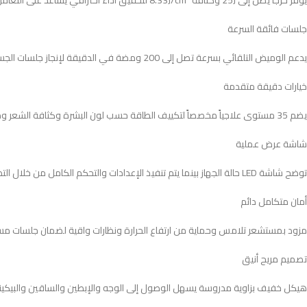
يوفر خرجاً يصل إلى 25J وكثافة 8.33J/cm² لتحقيق أداء احترافي يساعد على التعامل مع الشعر بكفاءة وثبات في مختلف مناطق الجسم
جلسات فائقة السرعة
يدعم الوميض التلقائي بسرعة تصل إلى 200 ومضة في الدقيقة لإنجاز جلسات الجسم الكامل خلال وقت قصير وبأداء متواصل
خيارات دقيقة متقدمة
يضم 35 مستوى علاجياً مخصصاً لتكييف الطاقة حسب لون البشرة وكثافة الشعر ومنطقة الاستخدام للحصول على نتائج أكثر دقة
شاشة عرض عملية
توضح شاشة LED حالة الجهاز بينما يتم تنفيذ الإعدادات والتحكم الكامل من خلال التطبيق الذكي لتوفير تجربة استخدام حديثة وسلسة
أمان متكامل دائم
مزود بمستشعر تلامس وحماية من ارتفاع الحرارة ونظارات واقية لضمان جلسات مست
تصميم مريح أنيق
هيكل خفيف بزاوية مدروسة يسهل الوصول إلى الوجه والإبطين والساقين والبيكيني و