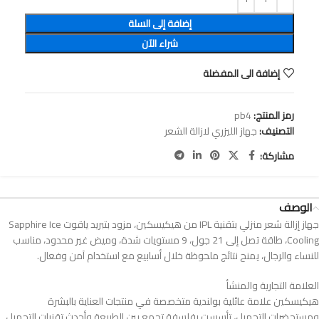
إضافة إلى السلة
شراء الآن
إضافة الى المفضلة
رمز المنتج:
pb4
التصنيف:
جهاز الليزري لازالة الشعر
مشاركة:
الوصف
جهاز إزالة شعر منزلي بتقنية IPL من هيكيسكين، مزود بتبريد ياقوت Sapphire Ice
Cooling، طاقة تصل إلى 21 جول، 9 مستويات شدة، وميض غير محدود، مناسب
للنساء والرجال، يمنح نتائج ملحوظة خلال أسابيع مع استخدام آمن وفعال.
العلامة التجارية والمنشأ
هيكيسكين علامة عائلية بولندية متخصصة في منتجات العناية بالبشرة
ومستحضرات التجميل، تأسست بفلسفة تجمع بين الطبيعة وأحدث تقنيات التجميل.