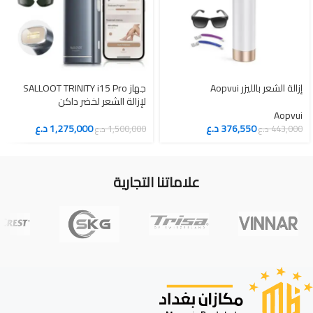
إزالة الشعر بالليزر Aopvui
جهاز SALLOOT TRINITY i15 Pro
لإزالة الشعر لخضر داكن
Aopvui
376,550
د.ع
1,275,000
د.ع
443,000
د.ع
1,500,000
د.ع
علاماتنا التجارية