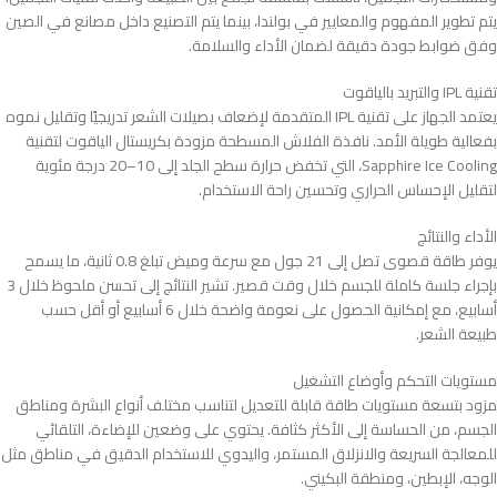
يتم تطوير المفهوم والمعايير في بولندا، بينما يتم التصنيع داخل مصانع في الصين
وفق ضوابط جودة دقيقة لضمان الأداء والسلامة.
تقنية IPL والتبريد بالياقوت
يعتمد الجهاز على تقنية IPL المتقدمة لإضعاف بصيلات الشعر تدريجيًا وتقليل نموه
بفعالية طويلة الأمد. نافذة الفلاش المسطحة مزودة بكريستال الياقوت لتقنية
Sapphire Ice Cooling، التي تخفض حرارة سطح الجلد إلى 10–20 درجة مئوية
لتقليل الإحساس الحراري وتحسين راحة الاستخدام.
الأداء والنتائج
يوفر طاقة قصوى تصل إلى 21 جول مع سرعة وميض تبلغ 0.8 ثانية، ما يسمح
بإجراء جلسة كاملة للجسم خلال وقت قصير. تشير النتائج إلى تحسن ملحوظ خلال 3
أسابيع، مع إمكانية الحصول على نعومة واضحة خلال 6 أسابيع أو أقل حسب
طبيعة الشعر.
مستويات التحكم وأوضاع التشغيل
مزود بتسعة مستويات طاقة قابلة للتعديل لتناسب مختلف أنواع البشرة ومناطق
الجسم، من الحساسة إلى الأكثر كثافة. يحتوي على وضعين للإضاءة، التلقائي
للمعالجة السريعة والانزلاق المستمر، واليدوي للاستخدام الدقيق في مناطق مثل
الوجه، الإبطين، ومنطقة البكيني.