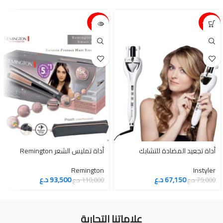
15%-
15%-
أداة تجعيد المضادة للتشابك
أداة تمليس الشعر Remington
Remington
Instyler
67,150
د.ع
93,500
د.ع
79,000
د.ع
110,000
د.ع
علاماتنا التجارية