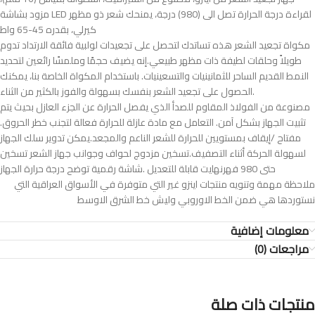
مزود بشاشة LED لقراءة درجة الحرارة تصل الى (980) درجة، يمنحك شعر ذو مظهر
كيرلي، بقدره 45-65 واط
طويلاً وحلقات لطيفة ذات مظهر طبيعي. إنه يضيف حجمًا وملمسًا رائعين لتحديد
النمط القديم الساحر للثمانينيات والتسعينيات. باستخدام المكواة الخاصة بنا، يمكنك
الحصول على تجعيد الشعر بنفسك بسهولة والفوز بالكثير من الثناء.
تثبيت الجهاز بشكل آمن. التعامل مع مادة عازلة للحرارة فعالة لتجنب خطر الحروق.
مفتاح /إيقاف بمستويين للحرارة للشعر الناعم والمجعد.يمكن تدوير سلك الجهاز
لسهولة الحركة أثناء التصفيف.تسخين مزدوج لحواف وجوانب جهاز الشعر تسخين
حتى 980 فهرنهايت قابلة للتعديل .شاشة رقمية توضح درجة حرارة الجهاز
ملاحظة مهمة وتنويه منتجات اينزو غير التي متوفرة في الأسواق العراقية التي
نستوردها هي ضمن الخط الاوروبي وليش خط الشرق الاوسط
معلومات إضافية
مراجعات (0)
منتجات ذات صلة