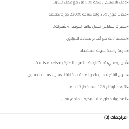
•وعاء بلاستيكي سعة 500 مل مع غطاء للشرب.
•محرك قوي 250 واط بسرعة 22000 دورة/دقيقة.
•شفرات ستانلس ستيل عالية الجودة (4 شفرات).
•تصميم ثابت مع أقدام مضادة للانزلاق.
•سرعة واحدة سهلة الاستخدام.
•آمن وصحي: تم اختباره ضد المواد الضارة بمعاهد معتمدة.
•سهل التنظيف: الوعاء والملحقات قابلة للغسل بغسالة الصحون.
•الأبعاد: ارتفاع 37.5 سم، قطر 13 سم.
•المحتويات: حاوية بلاستيكية + ملحق شرب
مراجعات (0)