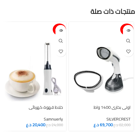
منتجات ذات صلة
15%-
15%-
اوتي بخاري 1400 واط
خلاط قهوة كهربائي
Samnuerly
SILVERCREST
69,700
د.ع
20,400
د.ع
82,000
د.ع
24,000
د.ع