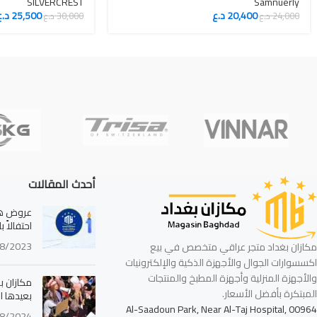
SILVERCREST
Samnuerly
20,400
د.ع
25,500
د.ع
24,000
د.ع
30,000
د.ع
أحدث المقالات
عروض هائ
احتفالاً 
8/2023
مكازان بغداد متجر عراقي متخصص في بيع
اكسسوارات الجوال والأجهزة الذكية والإلكترونيات
والأجهزة المنزلية وأجهزة المطبخ والمنتجات
مكازان بغ
المبتكرة بأفضل الأسعار.
بعيدها ا
Al-Saadoun Park, Near Al-Taj Hospital, 00964
8/2024