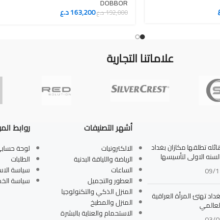
DOBBOR
163,200
د.ع
192,000
د.ع
علاماتنا التجارية
أشهر التصنيفات
روابط الم
له تطلقها مكازان بغداد
الالكترونيات
لوحة حساب
بالسنه الاولى لتأسيسها
الرياضة واللياقة البدنية
الطلبات
الساعات
سياسة الاس
09/1
العطور والتجميل
سياسة الخ
المنزل الذكي والتكنولوجيا
داد تهنئ المرأة العراقية
المنزل والمطبخ
لعالمي
الاستحمام والعناية بالبشرة
03/0