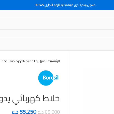
مسجل رسمياً لدى غرفة تجارة بالرقم التجاري 39345
الرئيسية
المنزل والمطبخ
اجهزه صغيرة
خلاط
خلاط كهربائي يدوي 500 
55,250
د.ع
65,000
د.ع