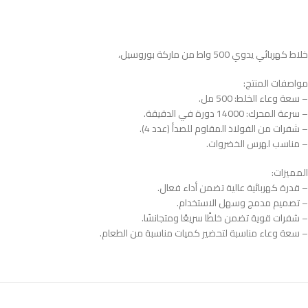
خلاط كهربائي يدوي 500 واط من ماركة بوروسيل،
مواصفات المنتج:
– سعة وعاء الخلط: 500 مل.
– سرعة المحرك: 14000 دورة في الدقيقة.
– شفرات من الفولاذ المقاوم للصدأ (عدد 4).
– مناسب لهرس الخضروات.
المميزات:
– قدرة كهربائية عالية تضمن أداء فعال.
– تصميم مدمج وسهل الاستخدام.
– شفرات قوية تضمن خلطًا سريعًا ومتجانسًا.
– سعة وعاء مناسبة لتحضير كميات مناسبة من الطعام.