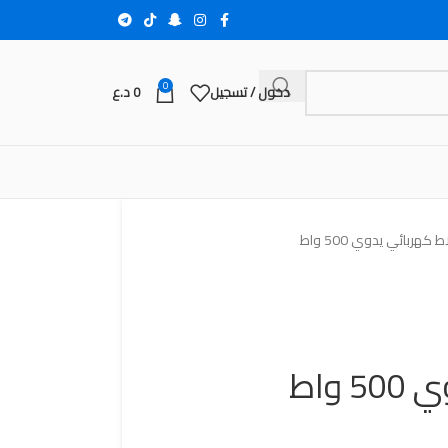
0
دخول / تسجيل
0
د.ع
 كهربائي يدوي 500 واط
واط