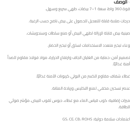
الوصف
قوة 360 واط، سعة 1–7 بيضات، طهي سريع وسهل.
درجات صلابة قابلة للتعديل للحصول على بيض ناضج حسب الرغبة.
صينية بيض قابلة للإزالة لطهي البيض أو صنع سلطات وسندويشات.
وعاء تبخير متعدد الاستخدامات لسلق أو تبخير الخضار.
تصميم آمن: حماية من الغليان الجاف وارتفاع الحرارة، مواد فولاذ مقاوم للصدأ
آمنة غذائيًا.
غطاء شفاف مقاوم للكسر من البولي كربونات الآمنة غذائيًا.
عنصر تسخين مخفي لمنع التكليس وزيادة المتانة.
ميزات إضافية: كوب قياس الماء مع غطاء، دبوس ثقوب للبيض، مؤشر ضوئي
للطاقة.
اعتمادات سلامة دولية: GS، CE، CB، ROHS