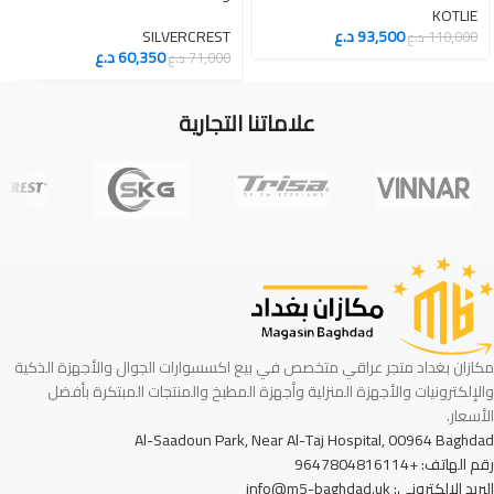
KOTLIE
93,500
د.ع
SILVERCREST
110,000
د.ع
60,350
د.ع
71,000
د.ع
علاماتنا التجارية
مكازان بغداد متجر عراقي متخصص في بيع اكسسوارات الجوال والأجهزة الذكية
والإلكترونيات والأجهزة المنزلية وأجهزة المطبخ والمنتجات المبتكرة بأفضل
الأسعار.
Al-Saadoun Park, Near Al-Taj Hospital, 00964 Baghdad
رقم الهاتف: +9647804816114
البريد الإلكتروني: info@m5-baghdad.uk