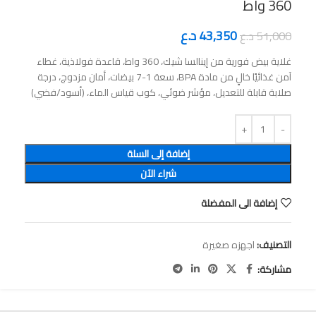
360 واط
43,350
د.ع
51,000
د.ع
‎غلاية بيض فورية من إينالسا شيك، 360 واط، قاعدة فولاذية، غطاء
آمن غذائيًا خالٍ من مادة BPA، سعة 1-7 بيضات، أمان مزدوج، درجة
صلابة قابلة للتعديل، مؤشر ضوئي، كوب قياس الماء، (أسود/فضي)
إضافة إلى السلة
شراء الآن
إضافة الى المفضلة
التصنيف:
اجهزه صغيرة
مشاركة: