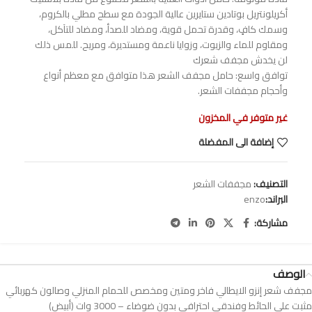
أكريلونتريل بوتادين ستايرين عالية الجودة مع سطح مطلي بالكروم،
وسمك كافٍ، وقدرة تحمل قوية، ومضاد للصدأ، ومضاد للتآكل،
ومقاوم للماء والزيوت، وزوايا ناعمة ومستديرة، ومريح. للمس ذلك
لن يخدش مجفف شعرك
توافق واسع: حامل مجفف الشعر هذا متوافق مع معظم أنواع
وأحجام مجففات الشعر.
غير متوفر في المخزون
إضافة الى المفضلة
التصنيف:
مجففات الشعر
البراند:
enzo
مشاركة:
الوصف
مجفف شعر إنزو الايطالي فاخر ومتين ومخصص للحمام المنزلي وصالون كهربائي
مثبت على الحائط وفندقي احترافي بدون ضوضاء – 3000 وات (أبيض)