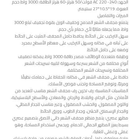
الجهد: AC 220 -240 فولت/50 هرتز-60 هرتز الطاقة: 3000 واط حجم
العبوة: 19*10.5*27 سنتيمتر.
الميزات والتفاصيل
يتمتع مجفف الشعر المدمج وخفيف الوزن بقوة تجفيف تبلغ 3000
واط، مما يجعله مثاليًا لأي حمام بأي حجم.
سهل التركيب على الحائط: يحافظ حامل المجفف المثبت على الحائط
على ثباته في مكانه وسهل التركيب على معظم الأسطح بمجرد
وضعه على حامل الحائط.
وظيفة متعددة الوظائف: مصدر طاقة 3000 واط، يمكنه تصفيف
أنواع مختلفة من الشعر بسرعة وسهولة لتلبية تسريحات الشعر
المختلفة وتسريحات الشعر المختلفة.
حافظ على مجفف الشعر في مكانه: للحفاظ على حمامك نظيفًا
ومرتبًا، وتوفير المساحة وتجنب فوضى الأسلاك.
المناسبات المناسبة: رف تخزين رف مجفف الشعر مناسب للعديد من
الأماكن، مثل الرخام، والبلاط، والزجاج، والمعادن، والأسطح البلاستيكية،
واللوح المصقول، والخشب المصقول، وغير مناسب للجدار المطلي،
والجدار الإسمنتي الخشن، وجدار الطوب، وورق الحائط
مظهر عصري: يتميز منظم مجفف الشعر ذاتي اللصق بتصميم عصري
بسيط يعزز المظهر الجمالي للحمام، ويحسن استخدام المساحة، وهو
عملي وعملي للغاية.
مادة موثوقة: حامل أدوات العناية بالشعر مصنوع من مادة بلاستيك