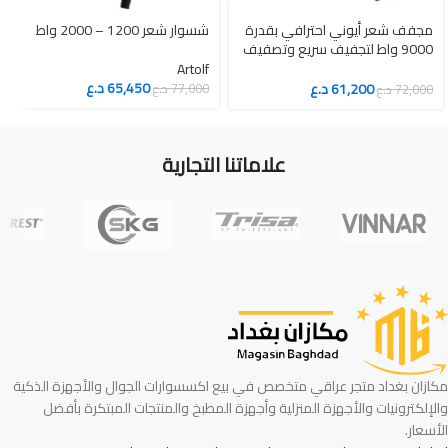
مجفف شعر أيوني احترافي بقدرة
شسوار شعر 1200 – 2000 واط
9000 واط لتجفيف سريع وتصفيف
مثالي دون تلف
Artolf
65,450
د.ع
61,200
د.ع
77,000
د.ع
72,000
د.ع
علاماتنا التجارية
مكازان بغداد متجر عراقي متخصص في بيع اكسسوارات الجوال والأجهزة الذكية
والإلكترونيات والأجهزة المنزلية وأجهزة المطبخ والمنتجات المبتكرة بأفضل
الأسعار.