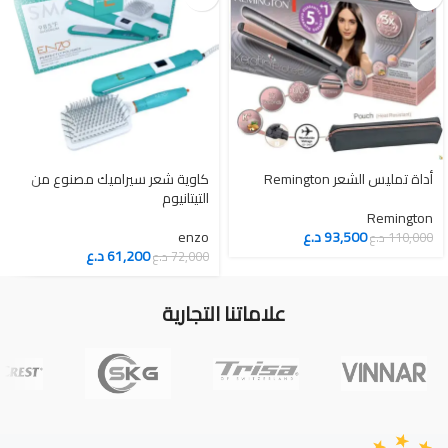
أداة تمليس الشعر Remington
كاوية شعر سيراميك مصنوع من
التيتانيوم
Remington
93,500
د.ع
enzo
110,000
د.ع
61,200
د.ع
72,000
د.ع
علاماتنا التجارية