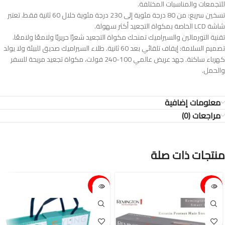
للتجمعات والمناسبات المختلفة.
تسخين سريع: من 80 درجة مئوية إلى 230 درجة مئوية خلال 60 ثانية فقط. تعتبر
شاشة LCD الخاصة بمكواة التجعيد أكثر سهولة.
تقنية التورمالين والسيراميك تمنحك مكواة التجعيد شعرًا حريريًا ولامعًا ولامعًا.
تصميم السلامة: إيقاف تلقائي بعد 60 ثانية. طلاء السيراميك صديق للبيئة ولا يولد
كهرباء ساكنة. جهد عريض عالمي 100-240 فولت، مكواة تجعيد مريحة للسفر
والحمل.
معلومات إضافية
مراجعات (0)
منتجات ذات صلة
15%-
15%-